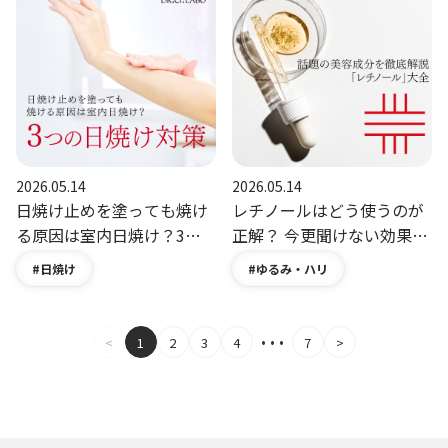
2026.05.14
2026.05.14
日焼け止めを塗っても焼け
レチノールはどう使うのが
る原因は室内日焼け？3つ
正解？ 今更聞けない効果や
の日焼け対策｜美肌コラム
副反応を徹底解説｜美肌コ
日焼け
ゆるみ・ハリ
｜ドクターシーラボ
ラム｜ドクターシーラボ
（DR.CI:LABO）公式オンラ
（DR.CI:LABO）公式オンラ
インショップ
インショップ
…
<
1
2
3
4
7
>