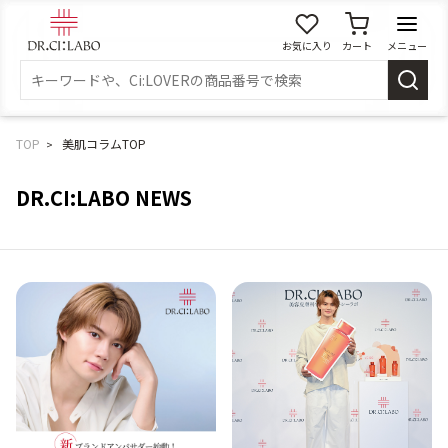
お気に入り
カート
メニュー
ログイン
新規会員登録
マイページ
TOP
美肌コラムTOP
DR.CI:LABO NEWS
スキンケア
商品カテゴリーから探す
メイク落とし
洗顔
角質・導入美容液
化粧水
乳液
美容液