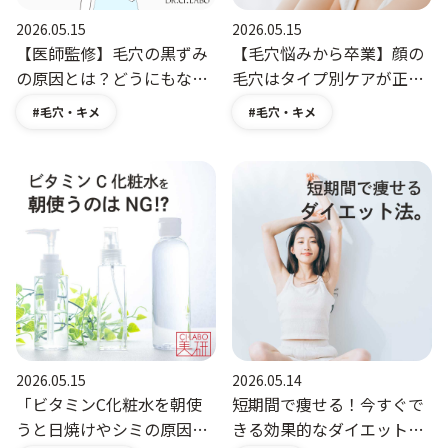
2026.05.15
2026.05.15
【医師監修】毛穴の黒ずみ
【毛穴悩みから卒業】顔の
の原因とは？どうにもなら
毛穴はタイプ別ケアが正解
ない鼻・頬の毛穴の黒ずみ
| 今こそ毛穴の目立たない
毛穴・キメ
毛穴・キメ
を改善する方法
つるん肌に
2026.05.15
2026.05.14
「ビタミンC化粧水を朝使
短期間で痩せる！今すぐで
うと日焼けやシミの原因に
きる効果的なダイエット方