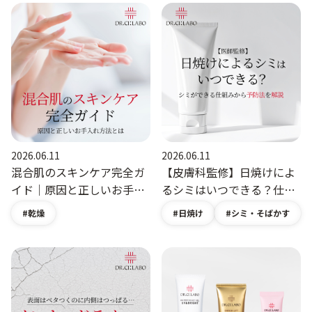
ベストコスメ受賞商品
メイク・ボディ・ヘアケア
キャンペーン情報
2026.06.11
2026.06.11
通販限定商品
混合肌のスキンケア完全ガ
【皮膚科監修】日焼けによ
イド｜原因と正しいお手入
るシミはいつできる？仕組
れ方法とは｜美肌コラム｜
みから予防法まで徹底解説
乾燥
日焼け
シミ・そばかす
クーポン＆ポイント
ドクターシーラボ
｜美肌コラム｜ドクターシ
（DR.CI:LABO）公式オンラ
ーラボ（DR.CI:LABO）公式
インショップ
オンラインショップ
アウトレット商品