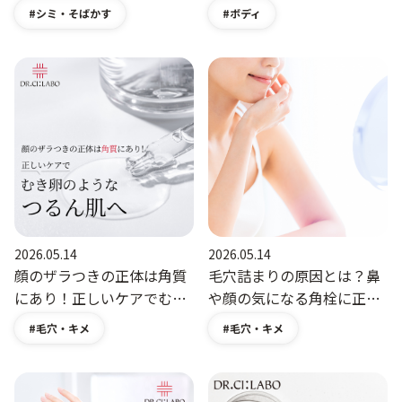
なる」はホント？｜美肌コ
法とは？｜美肌コラム｜ド
シミ・そばかす
ボディ
ラム｜ドクターシーラボ
クターシーラボ
（DR.CI:LABO）公式オンラ
（DR.CI:LABO）公式オンラ
インショップ
インショップ
2026.05.14
2026.05.14
顔のザラつきの正体は角質
毛穴詰まりの原因とは？鼻
にあり！正しいケアでむき
や顔の気になる角栓に正し
卵のようなつるん肌へ｜美
いケアをご紹介｜美肌コラ
毛穴・キメ
毛穴・キメ
肌コラム｜ドクターシーラ
ム｜ドクターシーラボ
ボ（DR.CI:LABO）公式オン
（DR.CI:LABO）公式オンラ
ラインショップ
インショップ