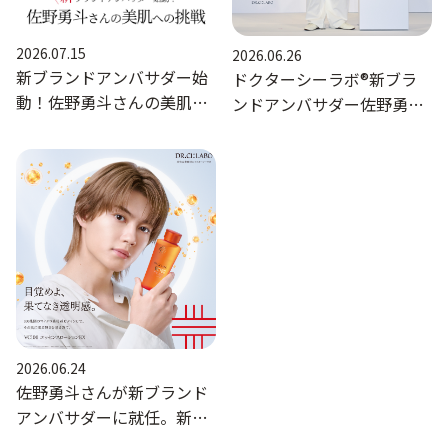
ゲル
クリーム
2026.07.15
2026.06.26
新ブランドアンバサダー始
ドクターシーラボ®新ブラ
動！佐野勇斗さんの美肌へ
ンドアンバサダー佐野勇斗
UVケア
マスク
の挑戦｜美肌コラム｜ドク
さんの就任式開催｜美肌コ
ターシーラボ
ラム｜ドクターシーラボ
商品カテゴリーから探す TOP
（DR.CI:LABO）公式オンラ
（DR.CI:LABO）公式オンラ
インショップ
インショップ
プロダクトラインから探す
VC100ライン
エンリッチリフトライン
エンリッチ
メディカリフトライン
センシティブライン
モイスチャーライン
ブライトニングライン
プロダクトライン TOP
2026.06.24
佐野勇斗さんが新ブランド
アンバサダーに就任。新
お悩みから探す
TVCM放映開始｜美肌コラ