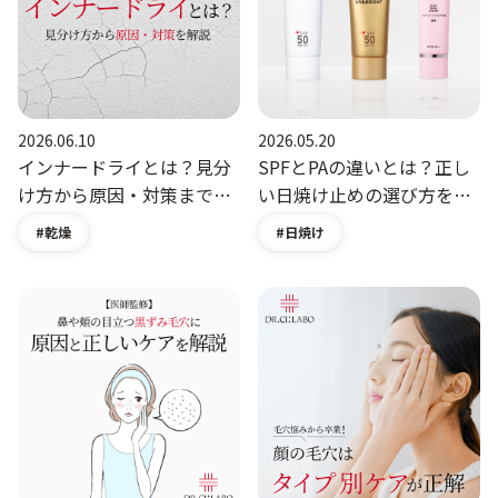
定期便
定期便
2026.06.10
2026.05.20
インナードライとは？見分
SPFとPAの違いとは？正し
け方から原因・対策まで詳
い日焼け止めの選び方をご
しく解説｜美肌コラム｜ド
紹介｜美肌コラム｜ドクタ
乾燥
日焼け
ブランド情報
クターシーラボ
ーシーラボ（DR.CI:LABO）
（DR.CI:LABO）公式オンラ
公式オンラインショップ
ショッピングガイド
インショップ
お電話でもご注文いただけます
0120-371-217
9時〜21時 / 年中無休