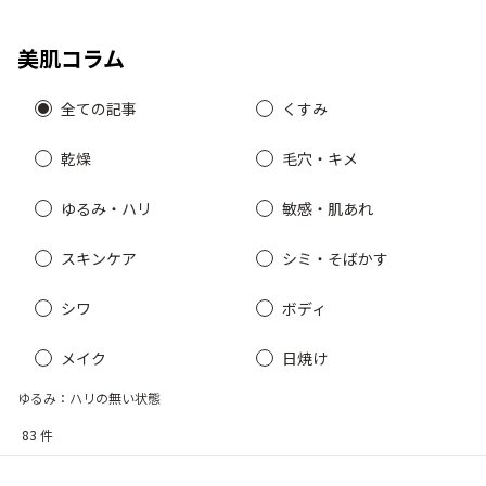
ム｜ドクターシーラボ
乾燥
くすみ
（DR.CI:LABO）公式オンラ
美肌コラム
インショップ
シミ・そばかす
ゆるみ・ハリ
全ての記事
くすみ
乾燥
毛穴・キメ
シワ
毛穴・キメ
ゆるみ・ハリ
敏感・肌あれ
敏感・肌あれ
日焼け
スキンケア
シミ・そばかす
シワ
ボディ
お悩みから探す TOP
メイク
日焼け
ゆるみ：ハリの無い状態
トライアルキット
83 件