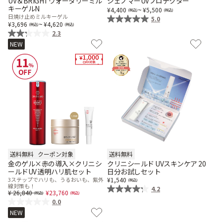
UV＆BRIGHTウォータリーミル
ジェノマーUVプロテクター
キーゲルN
~
4,400
5,500
乾燥
くすみ
日焼け止めミルキーゲル
5.0
~
3,696
4,620
2.3
NEW
シミ・そばかす
ゆるみ・ハリ
シワ
毛穴・キメ
敏感・肌あれ
日焼け
お悩みから探す TOP
送料無料
クーポン対象
送料無料
金のゲル×赤の導入×クリニシ
クリニシールド UVスキンケア 20
ールドUV 透明ハリ肌セット
日分お試しセット
3ステップでハリも、うるおいも、紫外
1,540
線対策も！
4.2
トライアルキット
Price reduced from
to
26,840
23,760
0.0
NEW