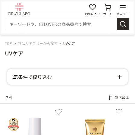
お気に入り
カート
メニュー
ログイン
新規会員登録
マイページ
TOP
商品カテゴリーから探す
UVケア
UVケア
スキンケア
条件で絞り込む
商品カテゴリーから探す
メイク落とし
洗顔
並べ替え
7 件
角質・導入美容液
化粧水
乳液
美容液