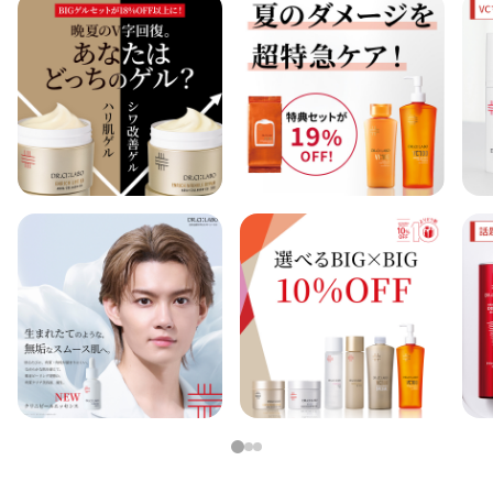
アウトレット商品
定期便
定期便
ブランド情報
ショッピングガイド
1
2
3
お電話でもご注文いただけます
0120-371-217