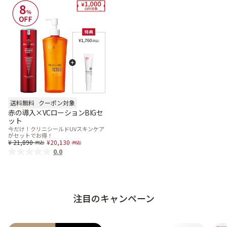
ベストコスメ受賞商品
ランキング商品
メイク・ボディ・ヘアケア
送料無料
クーポン対象
赤の導入×VCローションBIGセ
ット
キャンペーン情報
今だけ！クリニシールドUVスキンケア
がセットでお得！
Price reduced from
to
21,890
20,130
0.0
通販限定商品
注目のキャンペーン
クーポン＆ポイント