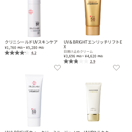
ゲル
クリーム
UVケア
マスク
クリニシールドUVスキンケア
UV＆BRIGHTエンリッチリフトE
X
~
1,760
5,280
商品カテゴリーから探す TOP
日焼け止めクリーム
4.2
~
3,696
4,620
2.9
プロダクトラインから探す
VC100ライン
エンリッチリフトライン
エンリッチ
メディカリフトライン
センシティブライン
モイスチャーライン
ブライトニングライン
プロダクトライン TOP
お悩みから探す