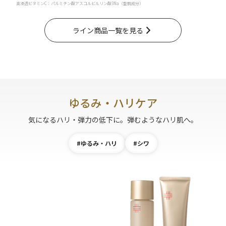
高浸透ビタミンC：パルミチン酸アスコルビルリン酸3Na（整肌成分）
乾燥
くすみ
ライン商品一覧を見る
シミ・そばかす
ゆるみ・ハリ
シワ
毛穴・キメ
ゆるみ・ハリケア
敏感・肌あれ
日焼け
気になるハリ・弾力の低下に。弾むようなハリ肌へ。
#ゆるみ・ハリ
#シワ
お悩みから探す TOP
トライアルキット