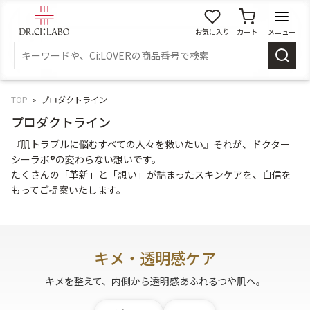
お気に入り
カート
メニュー
ログイン
新規会員登録
マイページ
TOP
プロダクトライン
プロダクトライン
スキンケア
『肌トラブルに悩むすべての人々を救いたい』それが、ドクター
シーラボ®の変わらない想いです。
たくさんの「革新」と「想い」が詰まったスキンケアを、自信を
商品カテゴリーから探す
もってご提案いたします。
メイク落とし
洗顔
キメ・透明感ケア
角質・導入美容液
化粧水
キメを整えて、内側から透明感あふれるつや肌へ。
乳液
美容液