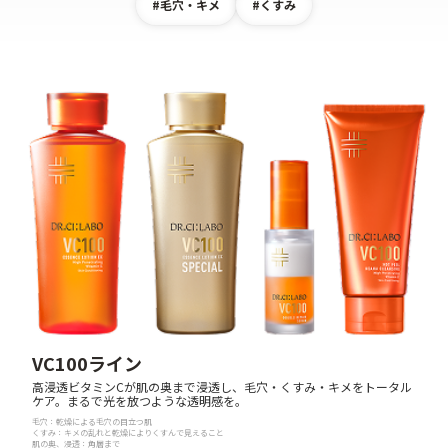
#毛穴・キメ
#くすみ
ゲル
クリーム
UVケア
マスク
商品カテゴリーから探す TOP
プロダクトラインから探す
VC100ライン
エンリッチリフトライン
エンリッチ
メディカリフトライン
センシティブライン
モイスチャーライン
ブライトニングライン
VC100ライン
プロダクトライン TOP
高浸透ビタミンCが肌の奥まで浸透し、毛穴・くすみ・キメをトータル
ケア。まるで光を放つような透明感を。
毛穴：乾燥による毛穴の目立つ肌
くすみ：キメの乱れと乾燥によりくすんで見えること
お悩みから探す
肌の奥、浸透：角層まで