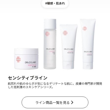
#敏感・肌あれ
9時〜21時 / 年中無休
センシティブライン
肌荒れや肌のゆらぎが気になるデリケートな肌に。皮膚の専門家が開発
した低刺激のスキンケアシリーズ。
ライン商品一覧を見る