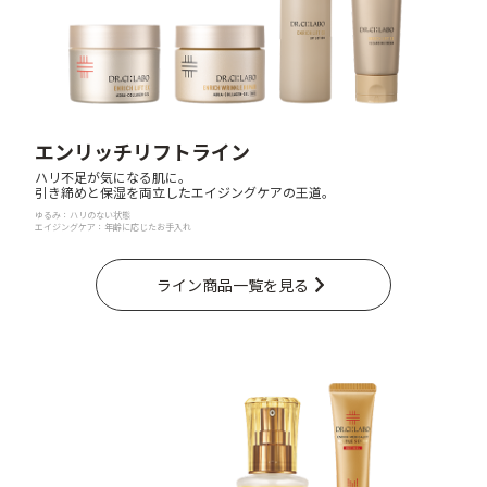
ベストコスメ受賞商品
ランキング商品
エンリッチリフトライン
ハリ不足が気になる肌に。
引き締めと保湿を両立したエイジングケアの王道。
メイク・ボディ・ヘアケア
ゆるみ：ハリのない状態
エイジングケア：年齢に応じたお手入れ
キャンペーン情報
ライン商品一覧を見る
通販限定商品
クーポン＆ポイント