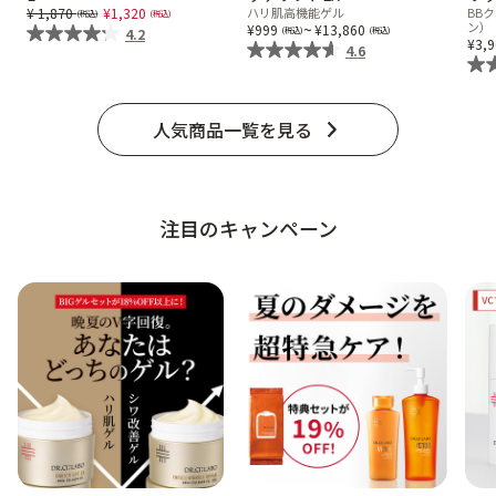
Price reduced from
to
1,870
1,320
ハリ肌高機能ゲル
BB
ベストコスメ受賞商品
~
ン）
999
13,860
4.2
3,
4.6
ランキング商品
人気商品一覧を見る
メイク・ボディ・ヘアケア
注目のキャンペーン
キャンペーン情報
通販限定商品
クーポン＆ポイント