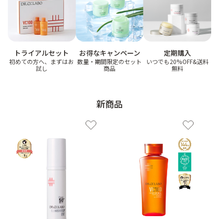
ゲル
クリーム
お得なキャンペーン
トライアルセット
定期購入
UVケア
マスク
数量・期間限定のセット
初めての方へ、まずはお
いつでも20%OFF&送料
商品
試し
無料
商品カテゴリーから探す TOP
新商品
プロダクトラインから探す
VC100ライン
エンリッチリフトライン
エンリッチ
メディカリフトライン
センシティブライン
モイスチャーライン
ブライトニングライン
プロダクトライン TOP
お悩みから探す