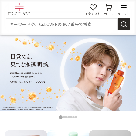
お気に入り
カート
メニュー
ログイン
新規会員登録
マイページ
スキンケア
商品カテゴリーから探す
メイク落とし
洗顔
角質・導入美容液
化粧水
1
2
3
4
5
6
7
乳液
美容液