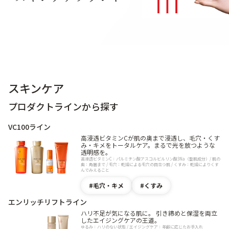
9時〜21時 / 年中無休
スキンケア
プロダクトラインから探す
VC100ライン
高浸透ビタミンCが肌の奥まで浸透し、毛穴・くす
み・キメをトータルケア。まるで光を放つような
透明感を。
高浸透ビタミンC：パルミチン酸アスコルビルリン酸3Na（整肌成分）/ 肌の
奥：角層まで / 毛穴：乾燥による毛穴の目立つ肌 / くすみ：乾燥によりくす
んでみえること
毛穴・キメ
くすみ
エンリッチリフトライン
ハリ不足が気になる肌に。 引き締めと保湿を両立
したエイジングケアの王道。
ゆるみ：ハリのない状態 / エイジングケア：年齢に応じたお手入れ