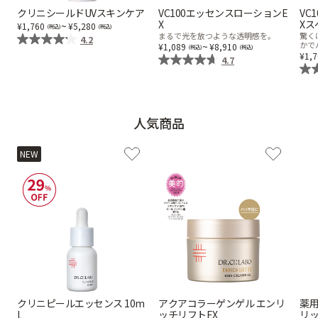
クリニシールドUVスキンケア
VC100エッセンスローションE
VC
X
Xス
乾燥
くすみ
~
1,760
5,280
まるで光を放つような透明感を。
驚く
4.2
~
かで
1,089
8,910
1,
4.7
シミ・そばかす
ゆるみ・ハリ
シワ
毛穴・キメ
人気商品
NEW
敏感・肌あれ
日焼け
お悩みから探す TOP
トライアルキット
クリニピールエッセンス 10m
アクアコラーゲンゲル エンリ
薬用
L
ッチリフトEX
リ