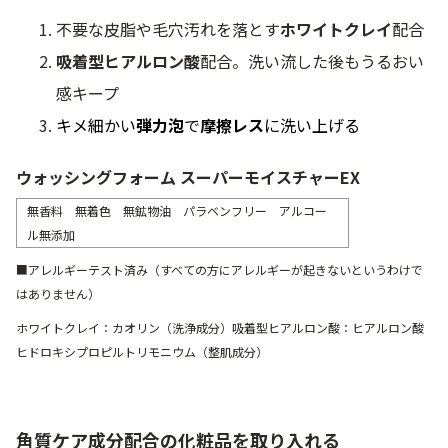
不要な皮脂や毛穴汚れを落とす
ホワイトクレイ
配合
吸着型ヒアルロン酸
配合。洗い流した後もうるおい
感キープ
キメ細かい
弾力泡
で
摩擦レス
に洗い上げる
ウォッシングフォーム スーパーモイスチャーEX
無香料 無着色 無鉱物油 パラベンフリー アルコー
ル無添加
■アレルギーテスト済み（すべての方にアレルギーが起きないというわけで
はありません）
ホワイトクレイ：カオリン（洗浄成分）吸着型ヒアルロン酸：ヒアルロン酸
ヒドロキシプロピルトリモニウム（整肌成分）
角質ケア成分配合の化粧品を取り入れる