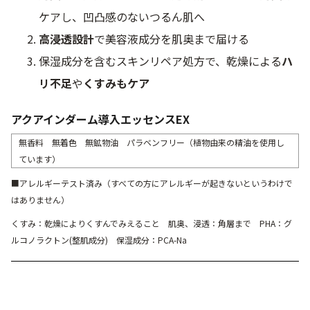
ケアし、凹凸感のないつるん肌へ
高浸透設計
で美容液成分を肌奥まで届ける
保湿成分を含むスキンリペア処方で、乾燥による
ハ
リ不足
や
くすみもケア
アクアインダーム導入エッセンスEX
無香料 無着色 無鉱物油 パラベンフリー（植物由来の精油を使用し
ています）
■アレルギーテスト済み（すべての方にアレルギーが起きないというわけで
はありません）
くすみ：乾燥によりくすんでみえること 肌奥、浸透：角層まで PHA：グ
ルコノラクトン(整肌成分) 保湿成分：PCA-Na