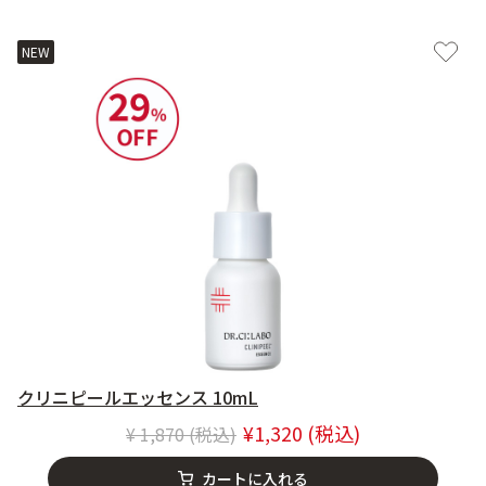
NEW
クリニピールエッセンス 10mL
1,320
Price reduced from
to
1,870
カートに入れる