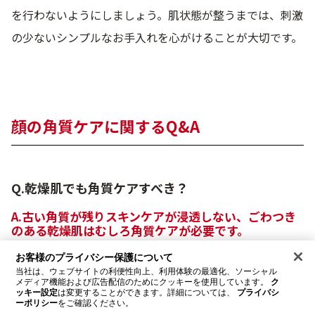
を行わないようにしましょう。肌状態が整うまでは、刺激
の少ないシンプルなお手入れを心がけることが大切です。
顔の角質ケアに関するQ&A
Q.乾燥肌でも角質ケアすべき
？
A.古い角質が残りスキンケアが浸透しない、ごわつき
のある乾燥肌はむしろ角質ケアが必要です。
お客様のプライバシー保護について
ただ、赤みやヒリつき、カサつきのある乾燥肌の場合
当社は、ウェブサイトの利便性向上、利用体験の最適化、ソーシャル
メディア機能および広告配信のためにクッキーを使用しています。
ク
は、角質ケアを始める前にシンプルなお手入れに切り
ッキー設定
は変更することができます。詳細については、
プライバシ
ーポリシー
をご確認ください。
替えるなど肌の立て直しが必要となります。症状が続