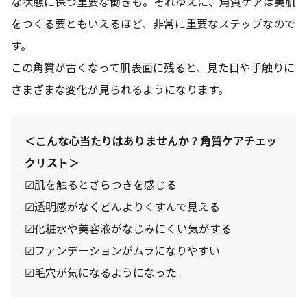
な状態に保つ重要な働きも。それゆえに、角質ケアは美肌
アウトレット商品
をつくる要ともいえるほど、非常に重要なステップなので
す。
この角質が古くなって肌表面に残ると、見た目や手触りに
定期便
さまざまな変化が見られるようになります。
定期便
＜こんな心当たりはありませんか？角質ケアチェッ
クリスト＞
☑肌を触るとざらつきを感じる
ブランド情報
☑透明感がなくどんよりくすんで見える
☑化粧水や美容液がなじみにくい気がする
ショッピングガイド
☑ファンデーションがムラになりやすい
☑毛穴が気になるようになった
お電話でもご注文いただけます
0120-371-217