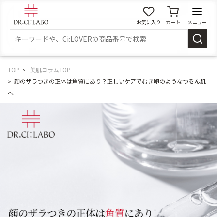
お気に入り
カート
メニュー
ログイン
新規会員登録
マイページ
TOP
美肌コラムTOP
顔のザラつきの正体は角質にあり？正しいケアでむき卵のようなつるん肌
へ
スキンケア
商品カテゴリーから探す
メイク落とし
洗顔
角質・導入美容液
化粧水
乳液
美容液