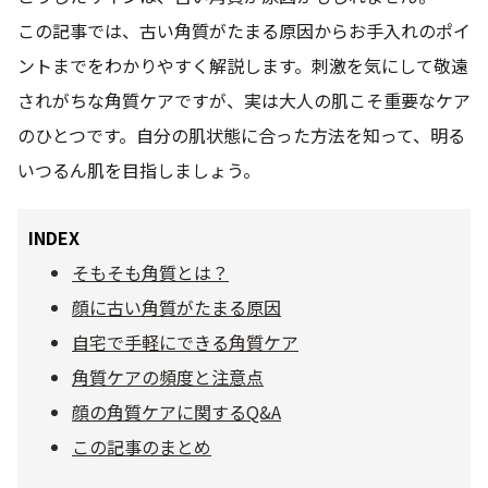
この記事では、古い角質がたまる原因からお手入れのポイ
乾燥
くすみ
ントまでをわかりやすく解説します。刺激を気にして敬遠
されがちな角質ケアですが、実は大人の肌こそ重要なケア
シミ・そばかす
ゆるみ・ハリ
のひとつです。自分の肌状態に合った方法を知って、明る
いつるん肌を目指しましょう。
シワ
毛穴・キメ
INDEX
敏感・肌あれ
日焼け
そもそも角質とは？
顔に古い角質がたまる原因
お悩みから探す TOP
自宅で手軽にできる角質ケア
角質ケアの頻度と注意点
顔の角質ケアに関するQ&A
トライアルキット
この記事のまとめ