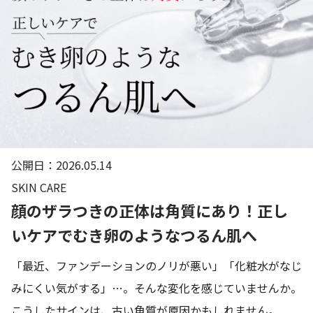
ゲル
クリーム
UVケア
マスク
商品カテゴリーから探す TOP
公開日：2026.05.14
プロダクトラインから探す
SKIN CARE
VC100ライン
エンリッチリフトライン
エンリッチ
メディカリフトライン
センシティブライン
顔のザラつきの正体は角質にあり！正し
モイスチャーライン
ブライトニングライン
いケアでむき卵のようなつるん肌へ
プロダクトライン TOP
「最近、ファンデーションのノリが悪い」「化粧水がなじ
みにくい気がする」…。そんな変化を感じていませんか。
お悩みから探す
こうしたサインは、古い角質が原因かもしれません。