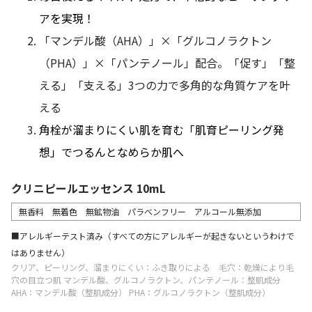
アを実現！
「マンデル酸（AHA）」×「グルコノラクトン
（PHA）」×「パンテノール」配合。「促す」「整
える」「支える」3つの力で多角的な角質ケアを叶
える
角栓が溜まりにくい肌を育む「肌育ピーリング発
想」でつるんとなめらか肌へ
クリニピールエッセンス 10mL
無香料 無着色 無鉱物油 パラベンフリー アルコール無添加
■アレルギーテスト済み（すべての方にアレルギーが起きないというわけで
はありません）
クリア、ピーリング、溜まりにくい：ふき取りによる 毛穴：乾燥により毛
穴の目立つ肌 マンデル酸、グルコノラクトン、パンテノール：整肌成分
AHA：マンデル酸（整肌成分） PHA：グルコノラクトン（整肌成分）