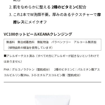
肌をなめらかに整える
2種のビタミンC
配合
これ1本でW洗顔不要。厚みのあるテクスチャーで
摩
擦レス
にメイクオフ
VC100ホットピールKEANAクレンジング
無香料 無合成着色料 無鉱物油 パラベンフリー アルコール無添加
（植物由来の精油を使用しています）
■アレルギーテスト済み（すべての方にアレルギーが起きないというわけで
はありません）
PHA：グルコノラクトン（整肌成分） 2種のビタミンC：パルミチン酸アス
コルビルリン酸3Na、3-O-エチルアスコルビン酸（整肌成分）