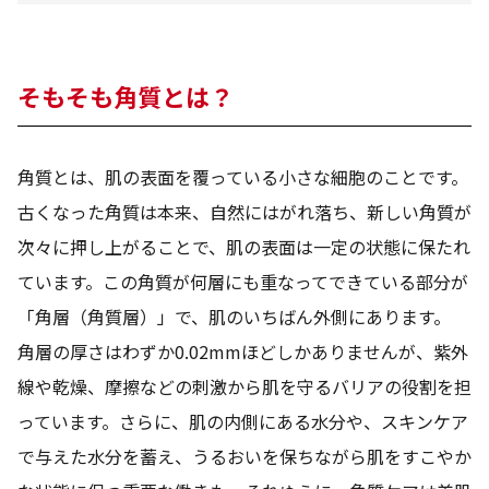
ベストコスメ受賞商品
そもそも角質とは？
ランキング商品
角質とは、肌の表面を覆っている小さな細胞のことです。
メイク・ボディ・ヘアケア
古くなった角質は本来、自然にはがれ落ち、新しい角質が
次々に押し上がることで、肌の表面は一定の状態に保たれ
キャンペーン情報
ています。この角質が何層にも重なってできている部分が
「角層（角質層）」で、肌のいちばん外側にあります。
通販限定商品
角層の厚さはわずか0.02mmほどしかありませんが、紫外
線や乾燥、摩擦などの刺激から肌を守るバリアの役割を担
っています。さらに、肌の内側にある水分や、スキンケア
クーポン＆ポイント
で与えた水分を蓄え、うるおいを保ちながら肌をすこやか