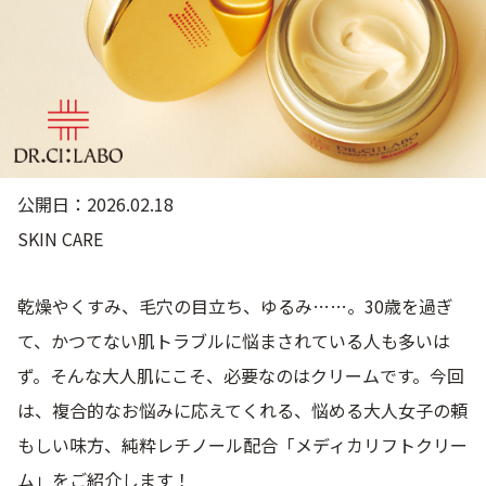
ゲル
クリーム
UVケア
マスク
商品カテゴリーから探す TOP
公開日：2026.02.18
SKIN CARE
プロダクトラインから探す
VC100ライン
エンリッチリフトライン
乾燥やくすみ、毛穴の目立ち、ゆるみ……。30歳を過ぎ
エンリッチ
メディカリフトライン
センシティブライン
モイスチャーライン
ブライトニングライン
て、かつてない肌トラブルに悩まされている人も多いは
ず。そんな大人肌にこそ、必要なのはクリームです。今回
プロダクトライン TOP
は、複合的なお悩みに応えてくれる、悩める大人女子の頼
もしい味方、純粋レチノール配合「メディカリフトクリー
お悩みから探す
ム」をご紹介します！