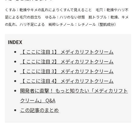
乾燥
くすみ
くすみ：乾燥やキメの乱れによりくすんで見えること 毛穴：乾燥やハリ不
足による毛穴の目立ち ゆるみ：ハリのない状態 肌トラブル：乾燥、キメ
の乱れ、ハリ不足による 純粋レチノール：レチノール（整肌成分）
シミ・そばかす
ゆるみ・ハリ
INDEX
シワ
毛穴・キメ
【 ここに注目 1】 メディカリフトクリーム
【 ここに注目 2】 メディカリフトクリーム
敏感・肌あれ
日焼け
【 ここに注目 3】 メディカリフトクリーム
【 ここに注目 4】 メディカリフトクリーム
お悩みから探す TOP
開発者に直撃！ もっと知りたい「メディカリフト
クリーム」 Q&A
この記事のまとめ
トライアルキット