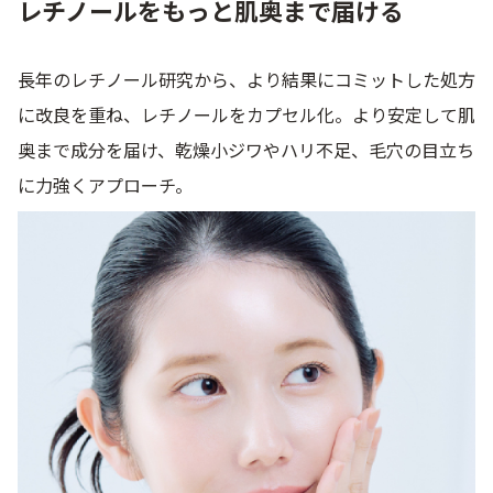
レチノールをもっと肌奥まで届ける
定期便
長年のレチノール研究から、より結果にコミットした処方
に改良を重ね、レチノールをカプセル化。より安定して肌
定期便
奥まで成分を届け、乾燥小ジワやハリ不足、毛穴の目立ち
に力強くアプローチ。
ブランド情報
ショッピングガイド
お電話でもご注文いただけます
0120-371-217
9時〜21時 / 年中無休