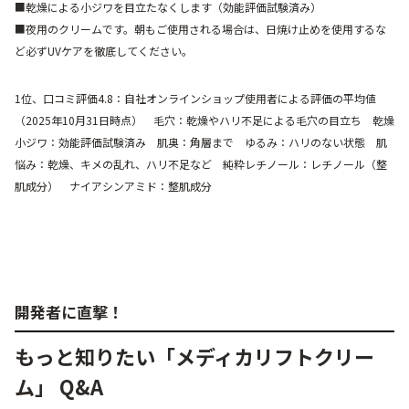
■乾燥による小ジワを目立たなくします（効能評価試験済み）
■夜用のクリームです。朝もご使用される場合は、日焼け止めを使用するな
ど必ずUVケアを徹底してください。
1位、口コミ評価4.8：自社オンラインショップ使用者による評価の平均値
（2025年10月31日時点） 毛穴：乾燥やハリ不足による毛穴の目立ち 乾燥
小ジワ：効能評価試験済み 肌奥：角層まで ゆるみ：ハリのない状態 肌
悩み：乾燥、キメの乱れ、ハリ不足など 純粋レチノール：レチノール（整
肌成分） ナイアシンアミド：整肌成分
開発者に直撃！
もっと知りたい「メディカリフトクリー
ム」 Q&A