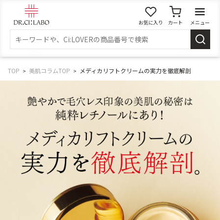
お気に入り
カート
メニュー
ログイン
新規会員登録
マイページ
TOP
美肌コラムTOP
メディカリフトクリームの実力を徹底解剖
スキンケア
商品カテゴリーから探す
メイク落とし
洗顔
角質・導入美容液
化粧水
乳液
美容液