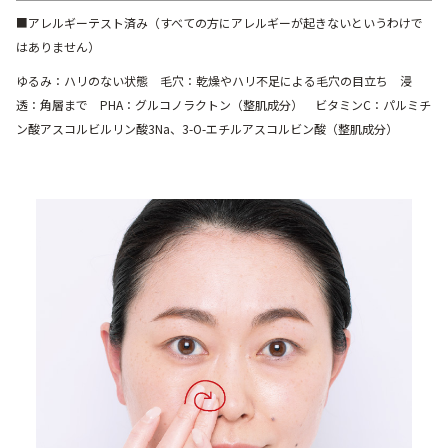
■アレルギーテスト済み（すべての方にアレルギーが起きないというわけで
はありません）
ゆるみ：ハリのない状態 毛穴：乾燥やハリ不足による毛穴の目立ち 浸
透：角層まで PHA：グルコノラクトン（整肌成分） ビタミンC：パルミチ
ン酸アスコルビルリン酸3Na、3-O-エチルアスコルビン酸（整肌成分）