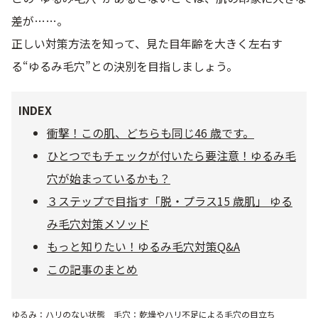
差が……。
乾燥
くすみ
正しい対策方法を知って、見た目年齢を大きく左右す
る“ゆるみ毛穴”との決別を目指しましょう。
シミ・そばかす
ゆるみ・ハリ
INDEX
シワ
毛穴・キメ
衝撃！この肌、どちらも同じ46 歳です。
ひとつでもチェックが付いたら要注意！ゆるみ毛
敏感・肌あれ
日焼け
穴が始まっているかも？
３ステップで目指す「脱・プラス15 歳肌」 ゆる
お悩みから探す TOP
み毛穴対策メソッド
もっと知りたい！ゆるみ毛穴対策Q&A
この記事のまとめ
トライアルキット
ゆるみ：ハリのない状態 毛穴：乾燥やハリ不足による毛穴の目立ち