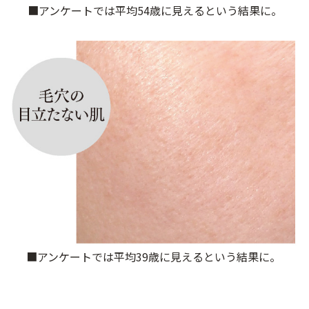
■アンケートでは平均54歳に見えるという結果に。
定期便
定期便
ブランド情報
ショッピングガイド
お電話でもご注文いただけます
0120-371-217
■アンケートでは平均39歳に見えるという結果に。
9時〜21時 / 年中無休