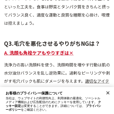
といった工夫を。食事は野菜とタンパク質をきちんと摂っ
てバランス良く、適度な運動と良質な睡眠を心掛け、喫煙
は控えましょう。
Q3.毛穴を悪化させるやりがちNGは？
A. 洗顔も角栓ケアもやりすぎは×
洗浄力の高い洗顔料を使う、洗顔時間を増やす行動は肌の
水分油分バランスを乱し逆効果に。過剰なピーリングや剥
がす毛穴パックも肌にダメージを与えます。
適切なアイテ
ムを正しく使うのが一番の毛穴対策
です。
お客様のプライバシー保護について
当社は、ウェブサイトの利便性向上、利用体験の最適化、ソーシャル
メディア機能および広告配信のためにクッキーを使用しています。
ク
ッキー設定
は変更することができます。詳細については、
プライバシ
Q4.家にいる時もUVケアは必要？
ーポリシー
をご確認ください。