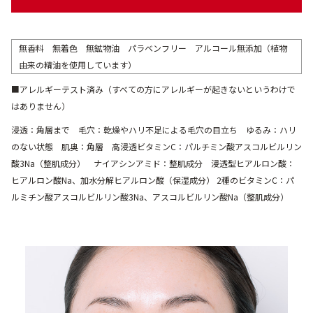
無香料 無着色 無鉱物油 パラベンフリー アルコール無添加（植物
由来の精油を使用しています）
■アレルギーテスト済み（すべての方にアレルギーが起きないというわけで
はありません）
浸透：角層まで 毛穴：乾燥やハリ不足による毛穴の目立ち ゆるみ：ハリ
のない状態 肌奥：角層 高浸透ビタミンC：パルチミン酸アスコルビルリン
酸3Na（整肌成分） ナイアシンアミド：整肌成分 浸透型ヒアルロン酸：
ヒアルロン酸Na、加水分解ヒアルロン酸（保湿成分） 2種のビタミンC：パ
ルミチン酸アスコルビルリン酸3Na、アスコルビルリン酸Na（整肌成分）