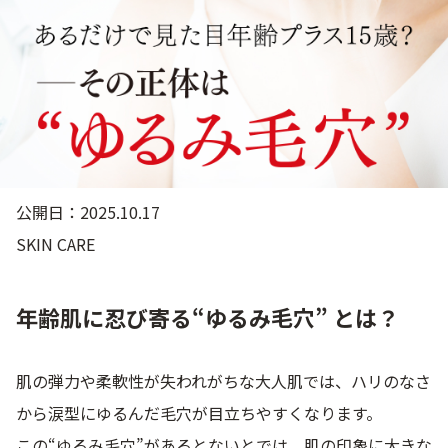
ゲル
クリーム
UVケア
マスク
商品カテゴリーから探す TOP
公開日：2025.10.17
SKIN CARE
プロダクトラインから探す
VC100ライン
エンリッチリフトライン
エンリッチ
メディカリフトライン
センシティブライン
モイスチャーライン
ブライトニングライン
年齢肌に忍び寄る“ゆるみ毛穴” とは？
プロダクトライン TOP
肌の弾力や柔軟性が失われがちな大人肌では、ハリのなさ
から涙型にゆるんだ毛穴が目立ちやすくなります。
お悩みから探す
この“ゆるみ毛穴”があるとないとでは、肌の印象に大きな