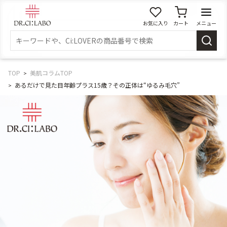
お気に入り
カート
メニュー
ログイン
新規会員登録
マイページ
TOP
美肌コラムTOP
あるだけで見た目年齢プラス15歳？その正体は“ゆるみ毛穴”
スキンケア
商品カテゴリーから探す
メイク落とし
洗顔
角質・導入美容液
化粧水
乳液
美容液