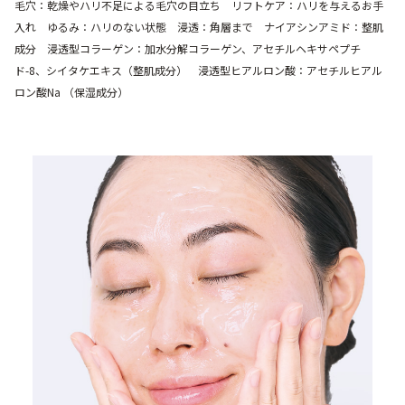
毛穴：乾燥やハリ不足による毛穴の目立ち リフトケア：ハリを与えるお手
入れ ゆるみ：ハリのない状態 浸透：角層まで ナイアシンアミド：整肌
成分 浸透型コラーゲン：加水分解コラーゲン、アセチルヘキサペプチ
ド-8、シイタケエキス（整肌成分） 浸透型ヒアルロン酸：アセチルヒアル
ロン酸Na （保湿成分）