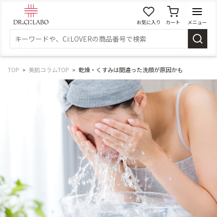
お気に入り
カート
メニュー
ログイン
新規会員登録
マイページ
TOP
美肌コラムTOP
乾燥・くすみは間違った洗顔が原因かも
スキンケア
商品カテゴリーから探す
メイク落とし
洗顔
角質・導入美容液
化粧水
乳液
美容液