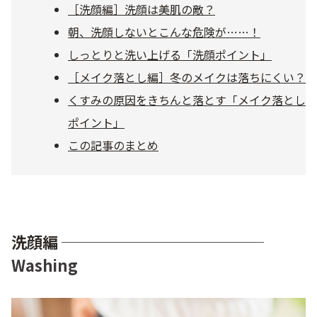
［洗顔編］洗顔は美肌の敵？
乾燥
くすみ
朝、洗顔しないとこんな危険が……！
しっとりと洗い上げる「洗顔ポイント」
シミ・そばかす
ゆるみ・ハリ
［メイク落とし編］冬のメイクは落ちにくい？
くすみの原因をきちんと落とす「メイク落とし
シワ
毛穴・キメ
ポイント」
この記事のまとめ
敏感・肌あれ
日焼け
お悩みから探す TOP
洗顔編
─────────────
Washing
トライアルキット