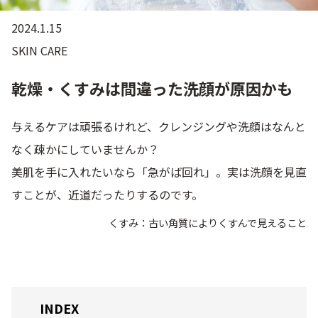
2024.1.15
ゲル
クリーム
SKIN CARE
UVケア
マスク
乾燥・くすみは間違った洗顔が原因かも
商品カテゴリーから探す TOP
与えるケアは頑張るけれど、クレンジングや洗顔はなんと
なく疎かにしていませんか？
美肌を手に入れたいなら「急がば回れ」。実は洗顔を見直
プロダクトラインから探す
VC100ライン
エンリッチリフトライン
すことが、近道だったりするのです。
エンリッチ
メディカリフトライン
センシティブライン
モイスチャーライン
ブライトニングライン
くすみ：古い角質によりくすんで見えること
プロダクトライン TOP
INDEX
お悩みから探す