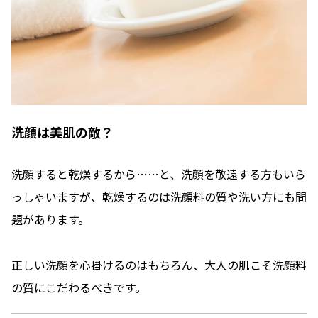
定期便
定期便
洗顔は美肌の敵？
ブランド情報
洗顔すると乾燥するから……と、洗顔を敬遠する方もいら
ショッピングガイド
っしゃいますが、乾燥するのは洗顔料の質や洗い方にも問
題があります。
お電話でもご注文いただけます
0120-371-217
正しい洗顔を心掛けるのはもちろん、大人の肌こそ洗顔料
9時〜21時 / 年中無休
の質にこだわるべきです。