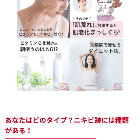
ベストコスメ受賞商品
ランキング商品
メイク・ボディ・ヘアケア
キャンペーン情報
通販限定商品
あなたはどのタイプ？ニキビ跡には種類
クーポン＆ポイント
がある！