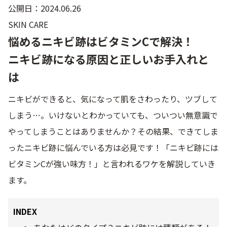
公開日：2024.06.26
SKIN CARE
ゲル
クリーム
悩めるニキビ跡はビタミンCで解決！
ニキビ跡になる原因と正しいお手入れと
UVケア
マスク
は
商品カテゴリーから探す TOP
ニキビができると、気になって肌をさわったり、ツブして
しまう…。いけないとわかっていても、ついつい無意識で
プロダクトラインから探す
やってしまうことはありませんか？その結果、できてしま
VC100ライン
エンリッチリフトライン
エンリッチ
メディカリフトライン
センシティブライン
ったニキビ跡に悩んでいる方は必見です！「ニキビ跡には
モイスチャーライン
ブライトニングライン
ビタミンCが強い味方！」と言われるワケを解説していき
ます。
プロダクトライン TOP
INDEX
お悩みから探す