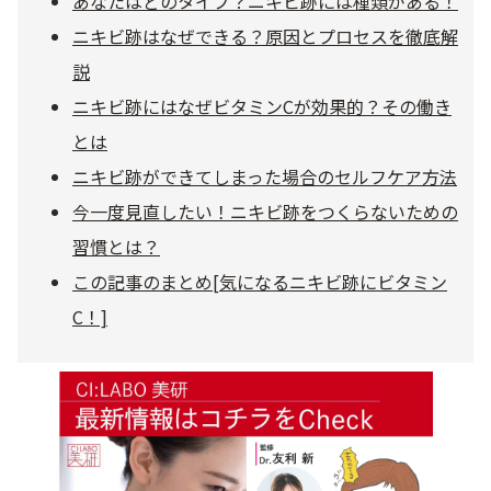
あなたはどのタイプ？ニキビ跡には種類がある！
ニキビ跡はなぜできる？原因とプロセスを徹底解
乾燥
くすみ
説
ニキビ跡にはなぜビタミンCが効果的？その働き
シミ・そばかす
ゆるみ・ハリ
とは
ニキビ跡ができてしまった場合のセルフケア方法
シワ
毛穴・キメ
今一度見直したい！ニキビ跡をつくらないための
習慣とは？
敏感・肌あれ
日焼け
この記事のまとめ[気になるニキビ跡にビタミン
C！]
お悩みから探す TOP
トライアルキット