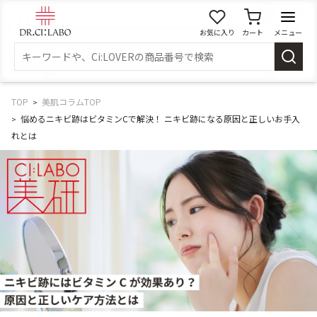
お気に入り
カート
メニュー
ログイン
新規会員登録
マイページ
TOP
美肌コラムTOP
悩めるニキビ跡はビタミンCで解決！ ニキビ跡になる原因と正しいお手入
れとは
スキンケア
商品カテゴリーから探す
メイク落とし
洗顔
角質・導入美容液
化粧水
乳液
美容液