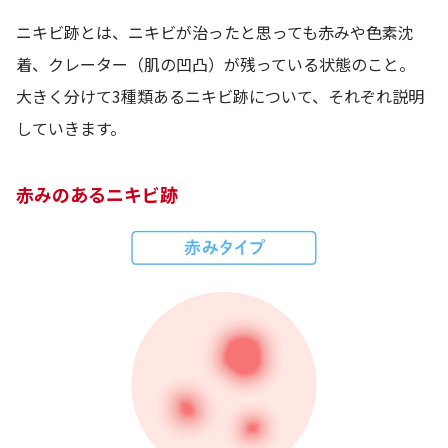
アウトレット商品
ニキビ跡とは、ニキビが治ったと思っても赤みや色素沈
着、クレーター（肌の凹凸）が残っている状態のこと。
大きく分けて3種類あるニキビ跡について、それぞれ説明
定期便
していきます。
赤みのあるニキビ跡
定期便
ブランド情報
ショッピングガイド
お電話でもご注文いただけます
0120-371-217