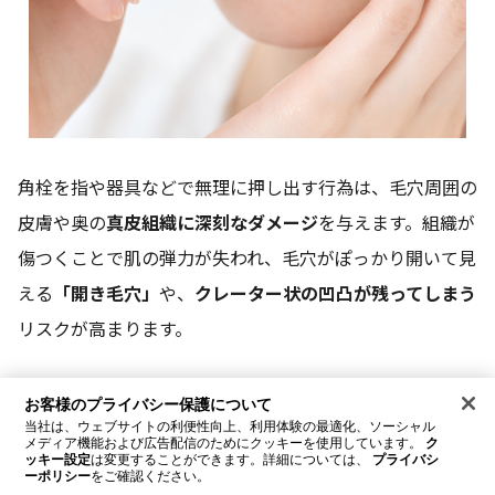
角栓を指や器具などで無理に押し出す行為は、毛穴周囲の
皮膚や奥の
真皮組織に深刻なダメージ
を与えます。組織が
傷つくことで肌の弾力が失われ、毛穴がぽっかり開いて見
える
「開き毛穴」
や、
クレーター状の凹凸が残ってしまう
リスクが高まります。
ファンデーションの厚塗り
お客様のプライバシー保護について
当社は、ウェブサイトの利便性向上、利用体験の最適化、ソーシャル
メディア機能および広告配信のためにクッキーを使用しています。
ク
ッキー設定
は変更することができます。詳細については、
プライバシ
ーポリシー
をご確認ください。