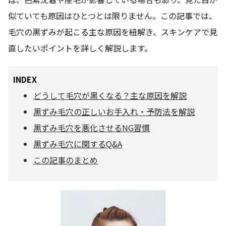
似ていても原因はひとつとは限りません。この記事では、
乾燥
くすみ
毛穴の黒ずみが起こる主な原因を紐解き、スキンケアで見
直したいポイントを詳しく解説します。
シミ・そばかす
ゆるみ・ハリ
INDEX
シワ
毛穴・キメ
どうして毛穴が黒くなる？主な原因を解説
黒ずみ毛穴の正しいお手入れ・予防法を解説
敏感・肌あれ
日焼け
黒ずみ毛穴を悪化させるNG習慣
黒ずみ毛穴に関するQ&A
お悩みから探す TOP
この記事のまとめ
トライアルキット