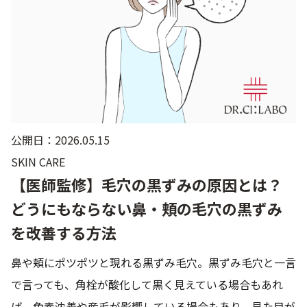
ゲル
クリーム
UVケア
マスク
商品カテゴリーから探す TOP
公開日：2026.05.15
SKIN CARE
プロダクトラインから探す
【医師監修】毛穴の黒ずみの原因とは？
VC100ライン
エンリッチリフトライン
エンリッチ
メディカリフトライン
センシティブライン
どうにもならない鼻・頬の毛穴の黒ずみ
モイスチャーライン
ブライトニングライン
を改善する方法
プロダクトライン TOP
鼻や頬にポツポツと現れる黒ずみ毛穴。黒ずみ毛穴と一言
で言っても、角栓が酸化して黒く見えている場合もあれ
お悩みから探す
ば、色素沈着や産毛が影響している場合もあり、見た目が