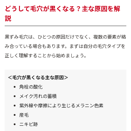
どうして毛穴が黒くなる？主な原因を解
定期便
説
定期便
黒ずみ毛穴は、ひとつの原因だけでなく、複数の要素が絡
み合っている場合もあります。まずは自分の毛穴タイプを
正しく理解することから始めましょう。
ブランド情報
＜毛穴が黒くなる主な原因＞
ショッピングガイド
角栓の酸化
メイク汚れの蓄積
お電話でもご注文いただけます
0120-371-217
紫外線や摩擦により生じるメラニン色素
9時〜21時 / 年中無休
産毛
ニキビ跡