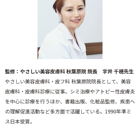
ベストコスメ受賞商品
メイク・ボディ・ヘアケア
キャンペーン情報
監修：やさしい美容皮膚科 秋葉原院 院長 宇井 千穂先生
通販限定商品
やさしい美容皮膚科・皮フ科 秋葉原院院長として、美容
皮膚科・皮膚科診療に従事。シミ治療やアトピー性皮膚炎
クーポン＆ポイント
を中心に診療を行うほか、書籍出版、化粧品監修、疾患へ
の理解促進活動など多方面で活躍している。1990年準ミ
ス日本受賞。
アウトレット商品