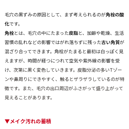
毛穴の黒ずみの原因として、まず考えられるのが
角栓の酸
化
です。
角栓
とは、毛穴の中にたまった
皮脂
と、加齢や乾燥、生活
習慣の乱れなどの影響ではがれ落ちずに残った
古い角質
が
混ざり合ってできます。角栓がたまると最初は白っぽく見
えますが、時間が経つにつれて空気や紫外線の影響を受
け、
次第に黒く変色していきます
。
皮脂分泌の多いTゾー
ンや鼻周りにできやすく、触るとザラザラしているのが特
徴です。また、毛穴の出口周辺がふさがって盛り上がって
見えることがあります。
▼メイク汚れの蓄積