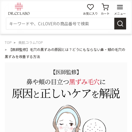
お気に入り
カート
メニュー
ログイン
新規会員登録
マイページ
TOP
美肌コラムTOP
【医師監修】毛穴の黒ずみの原因とは？どうにもならない鼻・頬の毛穴の
黒ずみを改善する方法
スキンケア
商品カテゴリーから探す
メイク落とし
洗顔
角質・導入美容液
化粧水
乳液
美容液