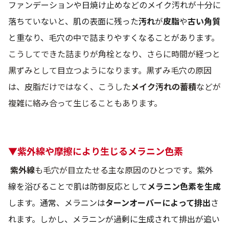
ファンデーションや日焼け止めなどのメイク汚れが十分に
落ちていないと、肌の表面に残った
汚れ
が
皮脂
や
古い角質
と重なり、毛穴の中で詰まりやすくなることがあります。
こうしてできた詰まりが角栓となり、さらに時間が経つと
黒ずみとして目立つようになります。黒ずみ毛穴の原因
は、皮脂だけではなく、こうした
メイク汚れの蓄積
などが
複雑に絡み合って生じることもあります。
▼紫外線や摩擦により生じるメラニン色素
紫外線
も毛穴が目立たせる主な原因のひとつです。
紫外
線を浴びることで肌は防御反応として
メラニン色素を生成
します。通常、メラニンは
ターンオーバーによって排出
さ
れます。しかし、メラニンが過剰に生成されて排出が追い