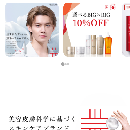
定期便
定期便
ブランド情報
1
2
3
ショッピングガイド
お電話でもご注文いただけます
0120-371-217
9時〜21時 / 年中無休