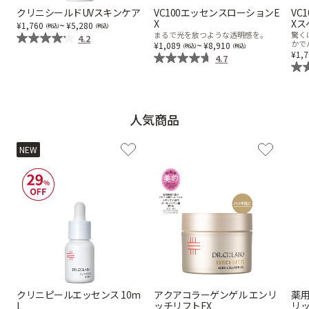
クリニシールドUVスキンケア
VC100エッセンスローションE
VC
X
Xス
乾燥
くすみ
~
1,760
5,280
まるで光を放つような透明感を。
驚く
4.2
~
かで
1,089
8,910
1,
4.7
シミ・そばかす
ゆるみ・ハリ
シワ
毛穴・キメ
人気商品
NEW
敏感・肌あれ
日焼け
お悩みから探す TOP
トライアルキット
クリニピールエッセンス 10m
アクアコラーゲンゲル エンリ
薬用
L
ッチリフトEX
リ