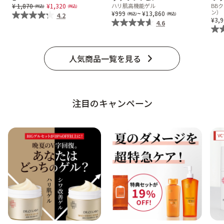
Price reduced from
to
1,870
1,320
ハリ肌高機能ゲル
BB
ベストコスメ受賞商品
~
ン）
999
13,860
4.2
3,
4.6
メイク・ボディ・ヘアケア
人気商品一覧を見る
キャンペーン情報
注目のキャンペーン
通販限定商品
クーポン＆ポイント
アウトレット商品