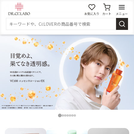
お気に入り
カート
メニュー
ログイン
新規会員登録
マイページ
スキンケア
商品カテゴリーから探す
メイク落とし
洗顔
角質・導入美容液
化粧水
1
2
3
4
5
6
7
乳液
美容液