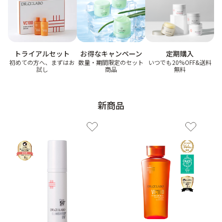
ゲル
クリーム
お得なキャンペーン
トライアルセット
定期購入
UVケア
マスク
数量・期間限定のセット
初めての方へ、まずはお
いつでも20%OFF&送料
商品
試し
無料
商品カテゴリーから探す TOP
新商品
プロダクトラインから探す
VC100ライン
エンリッチリフトライン
エンリッチ
メディカリフトライン
センシティブライン
モイスチャーライン
ブライトニングライン
プロダクトライン TOP
お悩みから探す