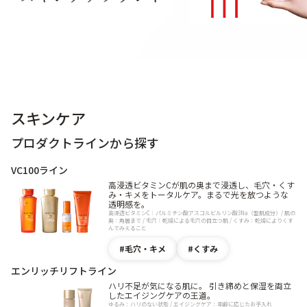
スキンケア
プロダクトラインから探す
VC100ライン
高浸透ビタミンCが肌の奥まで浸透し、毛穴・くす
み・キメをトータルケア。まるで光を放つような
透明感を。
高浸透ビタミンC：パルミチン酸アスコルビルリン酸3Na（整肌成分）/ 肌の
奥：角層まで / 毛穴：乾燥による毛穴の目立つ肌 / くすみ：乾燥によりくす
んでみえること
毛穴・キメ
くすみ
エンリッチリフトライン
ハリ不足が気になる肌に。 引き締めと保湿を両立
したエイジングケアの王道。
ゆるみ：ハリのない状態 / エイジングケア：年齢に応じたお手入れ