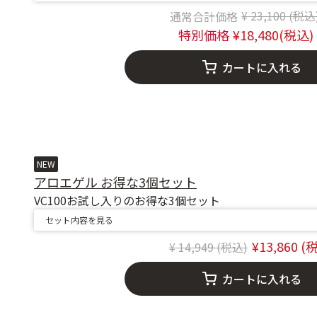
Price reduc
to
23,100
18,480
カートに入れる
NEW
アロエゲル お得な3個セット
VC100お試し入りのお得な3個セット
セット内容を見る
13,860
Price reduced from
to
14,949
カートに入れる