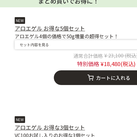
NEW
アロエゲル お得な5個セット
アロエゲル4個の価格で50g増量の超得セット！
セット内容を見る
Price reduc
to
23,100
18,480
カートに入れる
NEW
アロエゲル お得な3個セット
VC100お試し入りのお得な3個セット