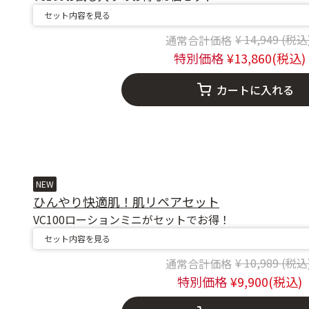
セット内容を見る
Price reduc
to
14,949
13,860
カートに入れる
NEW
ひんやり快適肌！肌リペアセット
VC100ローションミニがセットでお得！
セット内容を見る
Price reduc
to
10,989
9,900