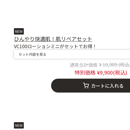
NEW
ひんやり快適肌！肌リペアセット
VC100ローションミニがセットでお得！
セット内容を見る
Price reduc
to
10,989
9,900
カートに入れる
NEW