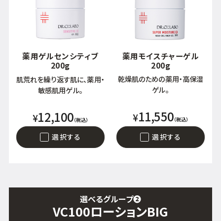
9時〜21時 / 年中無休
薬用ゲルセンシティブ
薬用モイスチャーゲル
200g
200g
乾燥肌のための薬用・高保湿
肌荒れを繰り返す肌に、薬用・
ゲル。
敏感肌用ゲル。
11,550
12,100
¥
¥
（税込）
（税込）
選択する
選択する
選べるグループ
❷
VC100ローションBIG