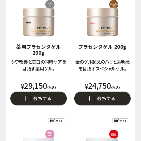
アウトレット商品
定期便
薬用プラセンタゲル
プラセンタゲル 200g
200g
シワ改善と美白の同時ケアを
金のゲル超えのハリと透明感
定期便
目指す薬用ゲル。
を目指すスペシャルゲル。
29,150
24,750
¥
¥
（税込）
（税込）
ブランド情報
選択する
選択する
ショッピングガイド
お電話でもご注文いただけます
0120-371-217