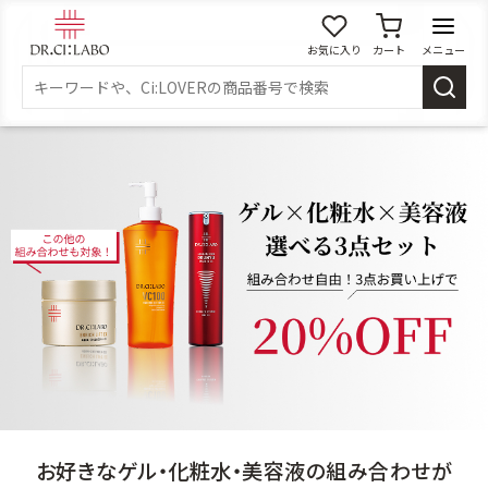
お気に入り
カート
メニュー
ログイン
新規会員登録
マイページ
スキンケア
商品カテゴリーから探す
メイク落とし
洗顔
角質・導入美容液
化粧水
お好きなゲル・化粧水・美容液の組み合わせが
乳液
美容液