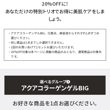
20%OFFに！
あなただけの特別トリオでお得に美肌ケアをしま
ゲル
クリーム
しょう。
UVケア
マスク
・アクアコラーゲンゲルBIG、化粧水、美容液からそれぞれ1点ずつお
選びください。
商品カテゴリーから探す TOP
・同じ商品は1点までしか選択できません。
・1回のお買いあげで1セットお選びいただけます。
・20%OFF対象は本ページに掲載の商品のみとなり、通常商品は対象外
です。
プロダクトラインから探す
VC100ライン
エンリッチリフトライン
エンリッチ
メディカリフトライン
センシティブライン
モイスチャーライン
ブライトニングライン
選べるグループ
❶
アクアコラーゲンゲルBIG
プロダクトライン TOP
お好きな商品を1点お選びください。
お悩みから探す