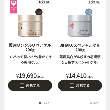
ベストコスメ受賞商品
ランキング商品
薬用リンクルリペアゲル
BIHAKUスペシャルゲル
メイク・ボディ・ヘアケア
200g
200g
エンリッチ初、シワ改善ができ
薬用美白ゲル超えの透明感
キャンペーン情報
る薬用ゲル。
を目指すスペシャルゲル。
19,690
14,410
¥
¥
（税込）
（税込）
通販限定商品
選択する
選択する
クーポン＆ポイント