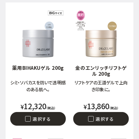
乾燥
くすみ
シミ・そばかす
ゆるみ・ハリ
シワ
毛穴・キメ
薬用BIHAKUゲル 200g
金のエンリッチリフトゲ
敏感・肌あれ
日焼け
ル 200g
シミ・ソバカスを防いで透明感
リフトケアの王道ゲルで上向
のある肌へ。
き印象に。
お悩みから探す TOP
12,320
13,860
¥
¥
（税込）
（税込）
選択する
選択する
トライアルキット