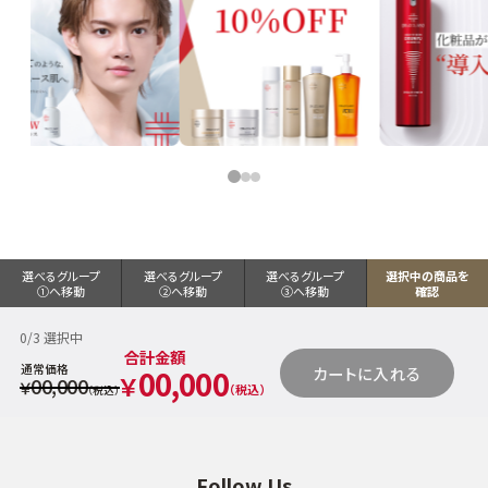
選べるグループ
選べるグループ
選べるグループ
選択中の商品を
①へ移動
②へ移動
③へ移動
確認
0
/3 選択中
合計金額
通常価格
00,000
カートに入れる
￥
00,000
￥
（税込）
（税込）
Follow Us