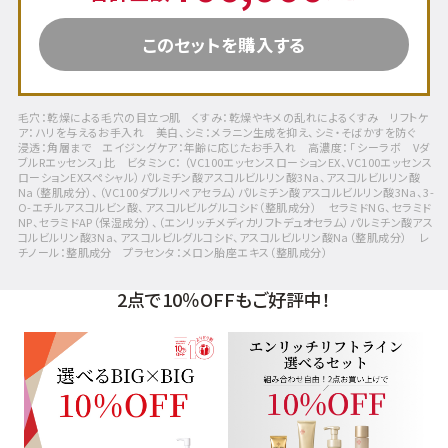
このセットを購入する
毛穴：乾燥による毛穴の目立つ肌 くすみ：乾燥やキメの乱れによるくすみ リフトケ
ア：ハリを与えるお手入れ 美白、シミ：メラニン生成を抑え、シミ・そばかすを防ぐ
浸透：角層まで エイジングケア：年齢に応じたお手入れ 高濃度：「 シーラボ Vダ
ブルRエッセンス」比 ビタミンC： （VC100エッセンスローションEX、VC100エッセンス
ローションEXスペシャル）パルミチン酸アスコルビルリン酸3Na、アスコルビルリン酸
Na（整肌成分）、（VC100ダブルリペアセラム）パルミチン酸アスコルビルリン酸3Na、3-
O-エチルアスコルビン酸、アスコルビルグルコシド（整肌成分） セラミドNG、セラミド
NP、セラミドAP（保湿成分）、（エンリッチメディカリフトデュオセラム）パルミチン酸アス
コルビルリン酸3Na、アスコルビルグルコシド、アスコルビルリン酸Na（整肌成分） レ
チノール：整肌成分 プラセンタ：メロン胎座エキス（整肌成分）
2点で10％OFFもご好評中！