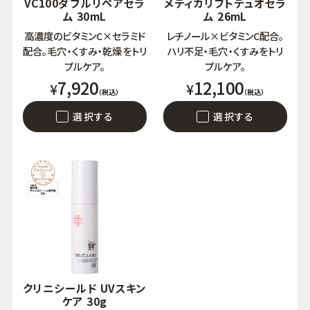
VC100ダブルリペアセラ
メディカリフトデュオセラ
ム 30mL
ム 26mL
高濃度のビタミンC×セラミド
レチノール×ビタミンC配合。
配合。毛穴・くすみ・乾燥をトリ
ハリ不足・毛穴・くすみをトリ
プルケア。
プルケア。
7,920
12,100
¥
¥
（税込）
（税込）
選択する
選択する
クリニシールド UVスキン
ケア 30g