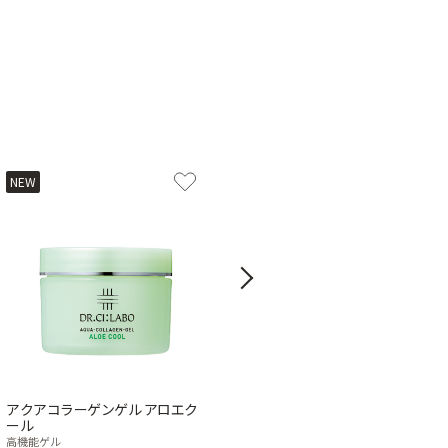
NEW
Next
アクアコラーゲンゲル アロエク
VC100ホットピールKEANAクレ
ール
ンジング
高機能ゲル
メイク落とし・洗顔