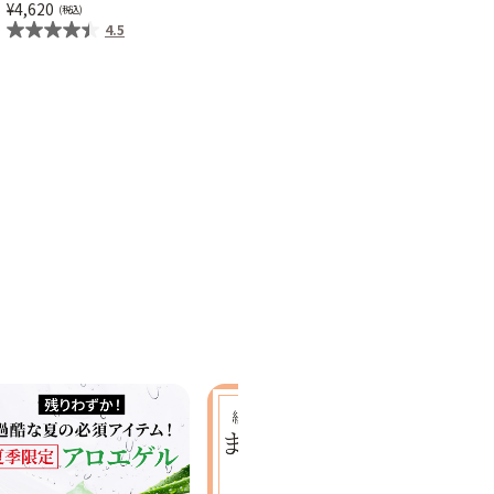
4,620
2,552
~
3,190
4.5
4.5