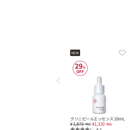
NEW
Previous
クリニピールエッセンス 10mL
Price reduced from
to
1,870
1,320
4.2