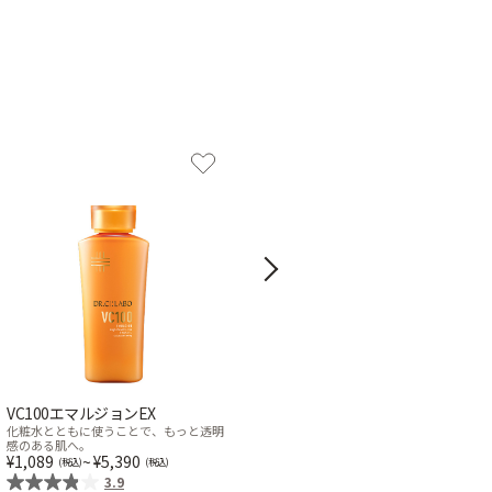
Next
VC100エマルジョンEX
薬用アクアコラーゲンゲル エン
リッチリンクルプラセンタ
化粧水とともに使うことで、もっと透明
感のある肌へ。
15,928
~
29,150
1,089
~
5,390
4.5
3.9