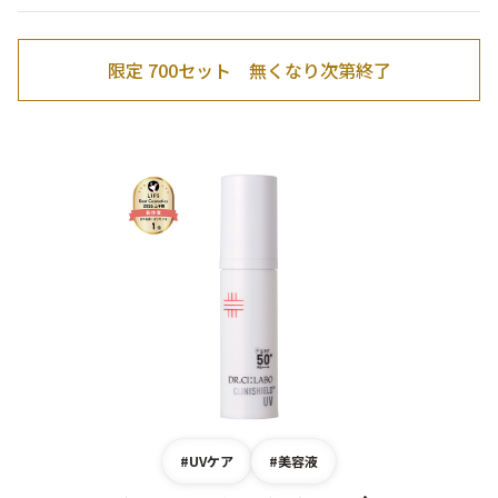
乾燥
くすみ
限定 700セット 無くなり次第終了
シミ・そばかす
ゆるみ・ハリ
シワ
毛穴・キメ
敏感・肌あれ
日焼け
お悩みから探す TOP
トライアルキット
#UVケア
#美容液