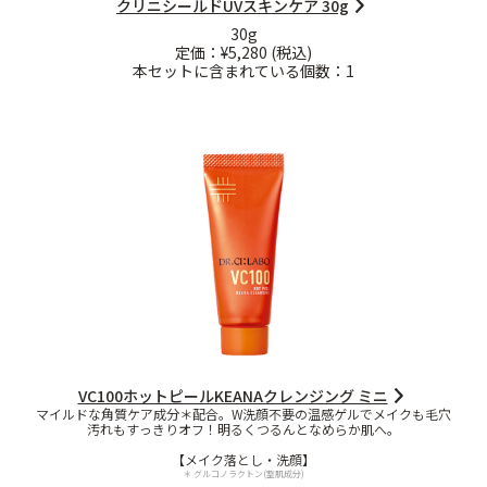
クリニシールドUVスキンケア 30g
ベストコスメ受賞商品
30g
定価：¥5,280 (税込)
本セットに含まれている個数：1
メイク・ボディ・ヘアケア
キャンペーン情報
通販限定商品
クーポン＆ポイント
VC100ホットピールKEANAクレンジング ミニ
マイルドな角質ケア成分＊配合。W洗顔不要の温感ゲルでメイクも毛穴
汚れもすっきりオフ！明るくつるんとなめらか肌へ。
アウトレット商品
【メイク落とし・洗顔】
＊ グルコノラクトン(整肌成分)