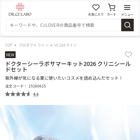
お気に入り
カート
メニュー
ログイン
新規会員登録
マイページ
TOP
プロダクトライン
VC100ライン
NEW
ドクターシーラボサマーキット2026 クリニシール
スキンケア
ドセット
紫外線が気になる夏に使いたいコスメを詰め込んだセット！
商品カテゴリーから探す
注文コード：
19260615
4.6
メイク落とし
洗顔
角質・導入美容液
化粧水
乳液
美容液