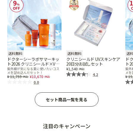
送料無料
送料無料
送
ドクターシーラボサマーキッ
クリニシールド UVスキンケア
ド
ト2026 クリニシールド×VC
20日分お試しセット
ト2
ローション 150mLセット
ロー
紫外線が気になる夏に使いたいコス
1,540
紫外
メを詰め込んだセット！
メを
4.2
Price reduced from
to
Pr
11,759
10,670
15
0.0
セット商品一覧を見る
注目のキャンペーン