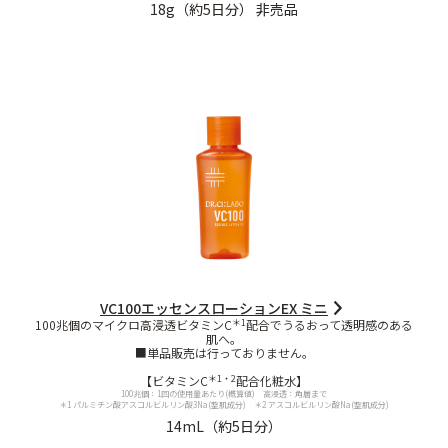
18g（約5日分） 非売品
定期便
定期便
ブランド情報
ショッピングガイド
VC100エッセンスローションEX ミニ
＊1
100兆個のマイクロ高浸透ビタミンC
配合でうるおって透明感のある
お電話でもご注文いただけます
肌へ。
0120-371-217
■単品販売は行っておりません。
＊1・2
【ビタミンC
配合化粧水】
9時〜21時 / 年中無休
100兆個：1回の使用量あたり(概算値) 高浸透：角層まで
＊1 パルミチン酸アスコルビルリン酸3Na(整肌成分) ＊2 アスコルビルリン酸Na(整肌成分)
14mL（約5日分）