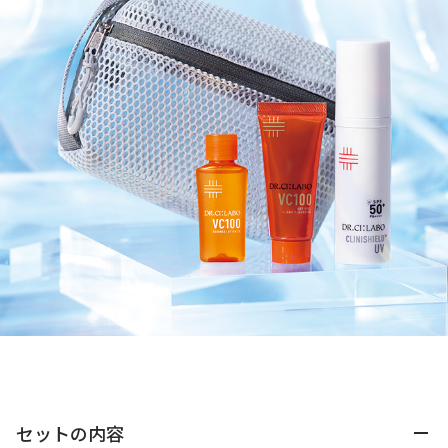
ゲル
クリーム
UVケア
マスク
商品カテゴリーから探す TOP
プロダクトラインから探す
VC100ライン
エンリッチリフトライン
エンリッチ
メディカリフトライン
センシティブライン
モイスチャーライン
ブライトニングライン
プロダクトライン TOP
セットの内容
お悩みから探す