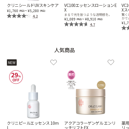
クリニシールドUVスキンケア
VC100エッセンスローションE
VC
X
Xス
乾燥
くすみ
~
1,760
5,280
まるで光を放つような透明感を。
驚く
4.2
~
かで
1,089
8,910
1,
4.7
シミ・そばかす
ゆるみ・ハリ
シワ
毛穴・キメ
人気商品
NEW
敏感・肌あれ
日焼け
お悩みから探す TOP
トライアルキット
クリニピールエッセンス 10m
アクアコラーゲンゲル エンリ
薬用
L
ッチリフトEX
リ