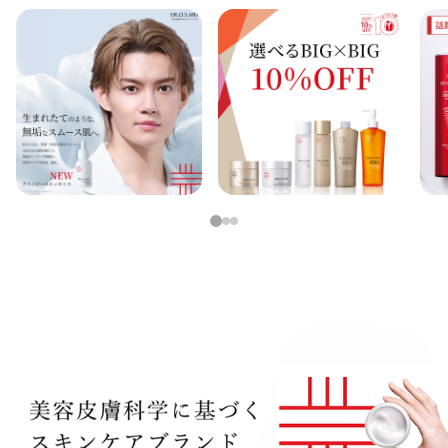
定期便
定期便
ブランド情報
1
2
3
ショッピングガイド
お電話でもご注文いただけます
0120-371-217
9時〜21時 / 年中無休