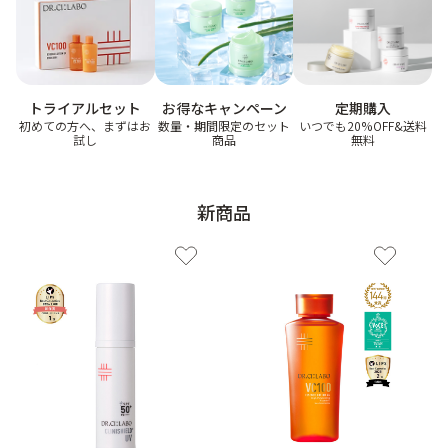
ゲル
クリーム
お得なキャンペーン
トライアルセット
定期購入
UVケア
マスク
数量・期間限定のセット
初めての方へ、まずはお
いつでも20%OFF&送料
商品
試し
無料
商品カテゴリーから探す TOP
新商品
プロダクトラインから探す
VC100ライン
エンリッチリフトライン
エンリッチ
メディカリフトライン
センシティブライン
モイスチャーライン
ブライトニングライン
プロダクトライン TOP
お悩みから探す