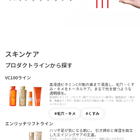
スキンケア
プロダクトラインから探す
VC100ライン
高浸透ビタミンCが肌の奥まで浸透し、毛穴・くす
み・キメをトータルケア。まるで光を放つような
透明感を。
高浸透ビタミンC：パルミチン酸アスコルビルリン酸3Na（整肌成分）/ 肌の
奥：角層まで / 毛穴：乾燥による毛穴の目立つ肌 / くすみ：乾燥によりくす
んでみえること
毛穴・キメ
くすみ
エンリッチリフトライン
ハリ不足が気になる肌に。 引き締めと保湿を両立
したエイジングケアの王道。
ゆるみ：ハリのない状態 / エイジングケア：年齢に応じたお手入れ