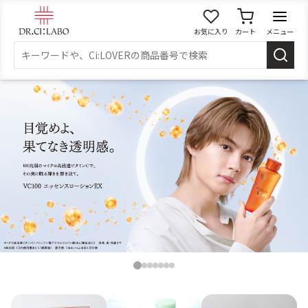
お気に入り
カート
メニュー
ログイン
新規会員登録
マイページ
スキンケア
商品カテゴリーから探す
メイク落とし
洗顔
角質・導入美容液
化粧水
1
2
3
4
5
6
7
乳液
美容液