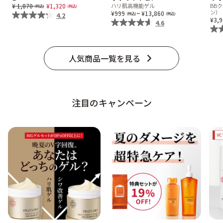
Price reduced from
to
1,870
1,320
ハリ肌高機能ゲル
BB
ベストコスメ受賞商品
~
ン）
999
13,860
4.2
3,
4.6
メイク・ボディ・ヘアケア
人気商品一覧を見る
キャンペーン情報
注目のキャンペーン
通販限定商品
クーポン＆ポイント
アウトレット商品