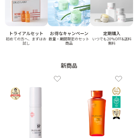
ゲル
クリーム
お得なキャンペーン
トライアルセット
定期購入
UVケア
マスク
数量・期間限定のセット
初めての方へ、まずはお
いつでも20%OFF&送料
商品
試し
無料
商品カテゴリーから探す TOP
新商品
プロダクトラインから探す
VC100ライン
エンリッチリフトライン
エンリッチ
メディカリフトライン
センシティブライン
モイスチャーライン
ブライトニングライン
プロダクトライン TOP
お悩みから探す