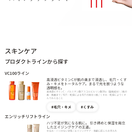
9時〜21時 / 年中無休
スキンケア
プロダクトラインから探す
VC100ライン
高浸透ビタミンCが肌の奥まで浸透し、毛穴・くす
み・キメをトータルケア。まるで光を放つような
透明感を。
高浸透ビタミンC：パルミチン酸アスコルビルリン酸3Na（整肌成分）/ 肌の
奥：角層まで / 毛穴：乾燥による毛穴の目立つ肌 / くすみ：乾燥によりくす
んでみえること
毛穴・キメ
くすみ
エンリッチリフトライン
ハリ不足が気になる肌に。 引き締めと保湿を両立
したエイジングケアの王道。
ゆるみ：ハリのない状態 / エイジングケア：年齢に応じたお手入れ