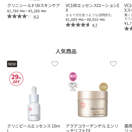
クリニシールドUVスキンケア
VC100エッセンスローションE
VC
X
Xス
乾燥
くすみ
~
1,760
5,280
まるで光を放つような透明感を。
驚く
4.2
~
かで
1,089
8,910
1,
4.7
シミ・そばかす
ゆるみ・ハリ
シワ
毛穴・キメ
人気商品
NEW
敏感・肌あれ
日焼け
お悩みから探す TOP
トライアルキット
クリニピールエッセンス 10m
アクアコラーゲンゲル エンリ
薬用
L
ッチリフトEX
リ