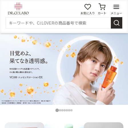
お気に入り
カート
メニュー
ログイン
新規会員登録
マイページ
スキンケア
商品カテゴリーから探す
メイク落とし
洗顔
角質・導入美容液
化粧水
1
2
3
4
5
6
7
乳液
美容液