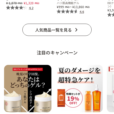
Price reduced from
to
1,870
1,320
ハリ肌高機能ゲル
BB
ベストコスメ受賞商品
~
ン）
999
13,860
4.2
3,
4.6
ランキング商品
人気商品一覧を見る
メイク・ボディ・ヘアケア
注目のキャンペーン
キャンペーン情報
通販限定商品
クーポン＆ポイント