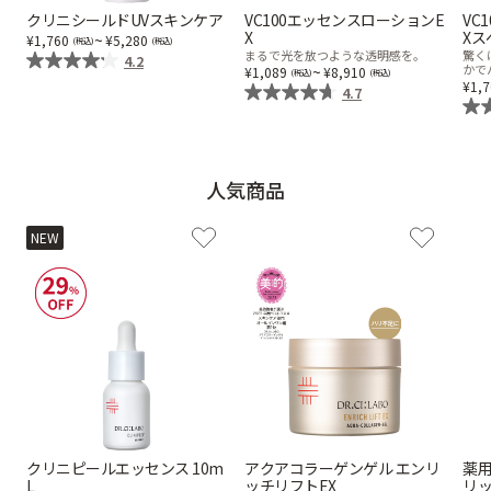
クリニシールドUVスキンケア
VC100エッセンスローションE
VC
X
Xス
乾燥
くすみ
~
1,760
5,280
まるで光を放つような透明感を。
驚く
4.2
~
かで
1,089
8,910
1,
4.7
シミ・そばかす
ゆるみ・ハリ
シワ
毛穴・キメ
人気商品
NEW
敏感・肌あれ
日焼け
お悩みから探す TOP
トライアルキット
クリニピールエッセンス 10m
アクアコラーゲンゲル エンリ
薬用
L
ッチリフトEX
リ