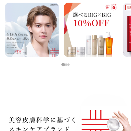
定期便
定期便
ブランド情報
1
2
3
ショッピングガイド
お電話でもご注文いただけます
0120-371-217
9時〜21時 / 年中無休