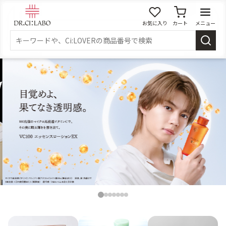
お気に入り
カート
メニュー
ログイン
新規会員登録
マイページ
スキンケア
商品カテゴリーから探す
メイク落とし
洗顔
角質・導入美容液
化粧水
1
2
3
4
5
6
7
乳液
美容液