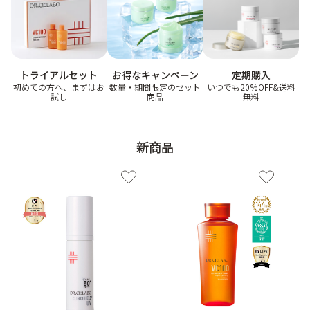
ゲル
クリーム
お得なキャンペーン
トライアルセット
定期購入
UVケア
マスク
数量・期間限定のセット
初めての方へ、まずはお
いつでも20%OFF&送料
商品
試し
無料
商品カテゴリーから探す TOP
新商品
プロダクトラインから探す
VC100ライン
エンリッチリフトライン
エンリッチ
メディカリフトライン
センシティブライン
モイスチャーライン
ブライトニングライン
プロダクトライン TOP
お悩みから探す