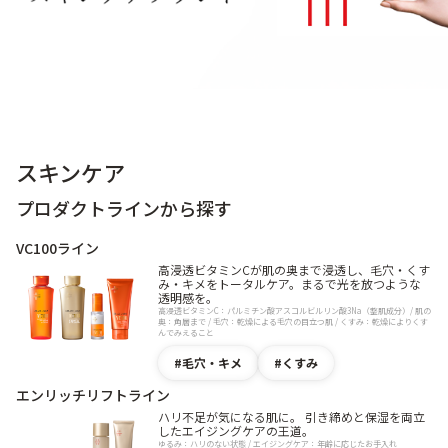
スキンケア
プロダクトラインから探す
VC100ライン
高浸透ビタミンCが肌の奥まで浸透し、毛穴・くす
み・キメをトータルケア。まるで光を放つような
透明感を。
高浸透ビタミンC：パルミチン酸アスコルビルリン酸3Na（整肌成分）/ 肌の
奥：角層まで / 毛穴：乾燥による毛穴の目立つ肌 / くすみ：乾燥によりくす
んでみえること
毛穴・キメ
くすみ
エンリッチリフトライン
ハリ不足が気になる肌に。 引き締めと保湿を両立
したエイジングケアの王道。
ゆるみ：ハリのない状態 / エイジングケア：年齢に応じたお手入れ