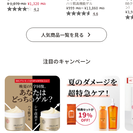
Price reduced from
to
1,870
1,320
ハリ肌高機能ゲル
BB
ベストコスメ受賞商品
~
ン）
999
13,860
4.2
3,
4.6
メイク・ボディ・ヘアケア
人気商品一覧を見る
キャンペーン情報
注目のキャンペーン
通販限定商品
クーポン＆ポイント
アウトレット商品