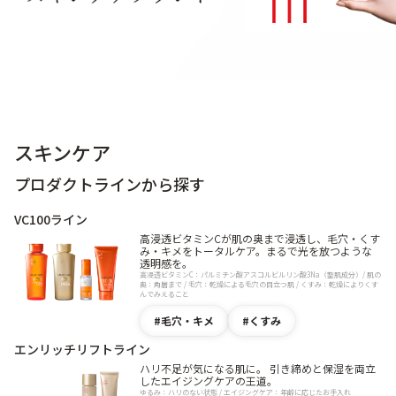
スキンケア
プロダクトラインから探す
VC100ライン
高浸透ビタミンCが肌の奥まで浸透し、毛穴・くす
み・キメをトータルケア。まるで光を放つような
透明感を。
高浸透ビタミンC：パルミチン酸アスコルビルリン酸3Na（整肌成分）/ 肌の
奥：角層まで / 毛穴：乾燥による毛穴の目立つ肌 / くすみ：乾燥によりくす
んでみえること
毛穴・キメ
くすみ
エンリッチリフトライン
ハリ不足が気になる肌に。 引き締めと保湿を両立
したエイジングケアの王道。
ゆるみ：ハリのない状態 / エイジングケア：年齢に応じたお手入れ