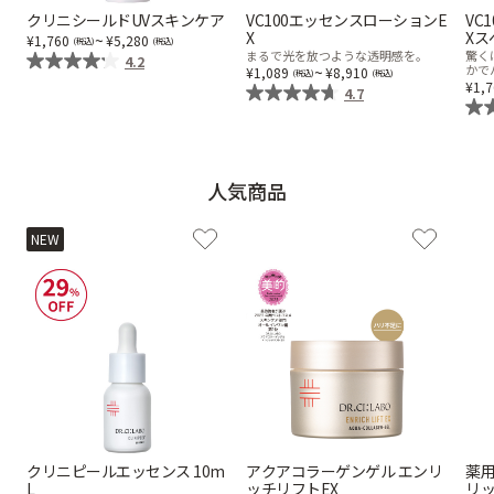
クリニシールドUVスキンケア
VC100エッセンスローションE
VC
X
Xス
乾燥
くすみ
~
1,760
5,280
まるで光を放つような透明感を。
驚く
4.2
~
かで
1,089
8,910
1,
4.7
シミ・そばかす
ゆるみ・ハリ
シワ
毛穴・キメ
人気商品
NEW
敏感・肌あれ
日焼け
お悩みから探す TOP
トライアルキット
クリニピールエッセンス 10m
アクアコラーゲンゲル エンリ
薬用
L
ッチリフトEX
リ