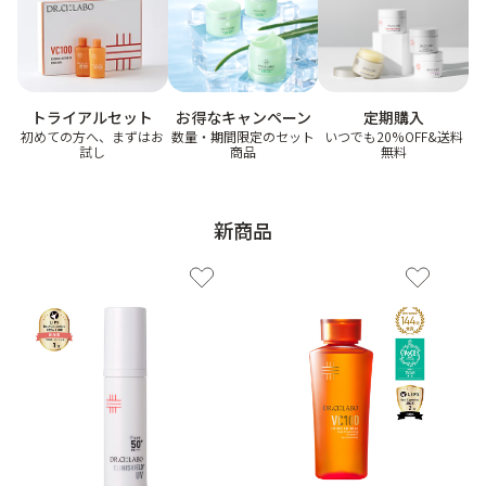
ゲル
クリーム
お得なキャンペーン
トライアルセット
定期購入
UVケア
マスク
数量・期間限定のセット
初めての方へ、まずはお
いつでも20%OFF&送料
商品
試し
無料
商品カテゴリーから探す TOP
新商品
プロダクトラインから探す
VC100ライン
エンリッチリフトライン
エンリッチ
メディカリフトライン
センシティブライン
モイスチャーライン
ブライトニングライン
プロダクトライン TOP
お悩みから探す