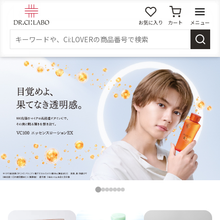
お気に入り
カート
メニュー
ログイン
新規会員登録
マイページ
スキンケア
商品カテゴリーから探す
メイク落とし
洗顔
角質・導入美容液
化粧水
1
2
3
4
5
6
7
乳液
美容液