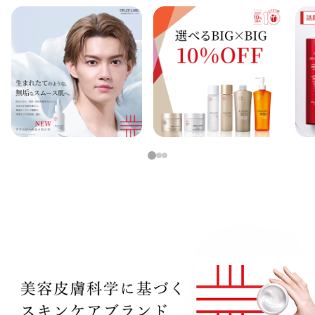
定期便
定期便
ブランド情報
1
2
3
ショッピングガイド
お電話でもご注文いただけます
0120-371-217
9時〜21時 / 年中無休