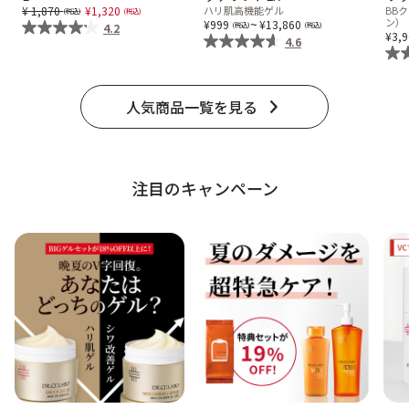
Price reduced from
to
1,870
1,320
ハリ肌高機能ゲル
BB
ベストコスメ受賞商品
~
ン）
999
13,860
4.2
3,
4.6
メイク・ボディ・ヘアケア
人気商品一覧を見る
キャンペーン情報
注目のキャンペーン
通販限定商品
クーポン＆ポイント
アウトレット商品