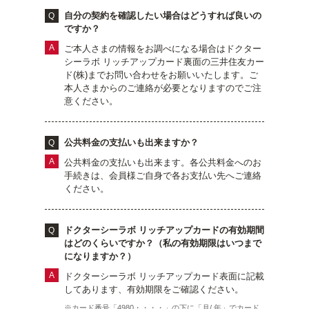
ベストコスメ受賞商品
自分の契約を確認したい場合はどうすれば良いの
ですか？
ご本人さまの情報をお調べになる場合はドクター
シーラボ リッチアップカード裏面の三井住友カー
ド(株)までお問い合わせをお願いいたします。ご
メイク・ボディ・ヘアケア
本人さまからのご連絡が必要となりますのでご注
意ください。
キャンペーン情報
公共料金の支払いも出来ますか？
公共料金の支払いも出来ます。各公共料金へのお
通販限定商品
手続きは、会員様ご自身で各お支払い先へご連絡
ください。
クーポン＆ポイント
ドクターシーラボ リッチアップカードの有効期間
はどのくらいですか？（私の有効期限はいつまで
になりますか？）
アウトレット商品
ドクターシーラボ リッチアップカード表面に記載
してあります、有効期限をご確認ください。
※カード番号「4980・・・・」の下に「月/ 年」でカード