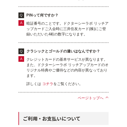
乾燥
くすみ
PINって何ですか？
暗証番号のことです。ドクターシーラボ リッチア
シミ・そばかす
ゆるみ・ハリ
ップカードご入会時に三井住友カード(株)にご登
録いただいた4桁の数字になります。
シワ
毛穴・キメ
クラシックとゴールドの違いはなんですか？
クレジットカードの基本サービスが異なります。
敏感・肌あれ
日焼け
また、ドクターシーラボ リッチアップカードのオ
リジナル特典やご優待などの内容が異なっており
ます。
お悩みから探す TOP
詳しくは
コチラ
をご覧ください。
ページトップへ
トライアルキット
ご利用・お支払いについて