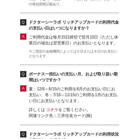
の有効期限記載あり。
定期便
ドクターシーラボ リッチアップカードの利用代金
の支払い日はいつになりますか？
定期便
ご利用代金は毎月15日締切で翌月10日（ただし休
業日の場合は翌営業日）のお支払いとなります。
※ご指定の金融機関によっては６日または８日のお支払い
となります。
ブランド情報
ボーナス一括払いの支払い月、および取り扱い期
間はいつですか？
ショッピングガイド
夏：12/6～6/15のご利用を8月のお支払い日にお
支払い。冬：7/16～11/15のご利用を1月のお支払
い日にお支払いとなります。
お電話でもご注文いただけます
0120-371-217
詳しくは
コチラ
をご覧ください。
関連リンク先：三井住友カード(株)
9時〜21時 / 年中無休
ドクターシーラボ リッチアップカードの利用状況