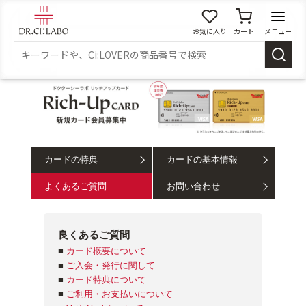
お気に入り
カート
メニュー
ログイン
新規会員登録
マイページ
スキンケア
カードの特典
カードの基本情報
商品カテゴリーから探す
よくあるご質問
お問い合わせ
メイク落とし
洗顔
良くあるご質問
角質・導入美容液
化粧水
■
カード概要について
■
ご入会・発行に関して
■
カード特典について
■
ご利用・お支払いについて
乳液
美容液