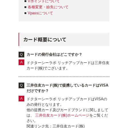
■
Vポイントについて
■
各種変更・紛失について
■
Vpassについて
ゲル
クリーム
UVケア
マスク
カード概要について
商品カテゴリーから探す TOP
カードの発行会社はどこですか？
ドクターシーラボ リッチアップカードは三井住友
カード(株)でございます。
プロダクトラインから探す
VC100ライン
エンリッチリフトライン
エンリッチ
メディカリフトライン
センシティブライン
三井住友カード(株)で提携しているカードはVISA
モイスチャーライン
ブライトニングライン
だけですか？
ドクターシーラボ リッチアップカードはVISAの
プロダクトライン TOP
みの発行となります。
他の提携カード及びカードブランドに関しまして
は、
三井住友カード(株)ホームページ
をご覧くだ
さい。
お悩みから探す
関連リンク先：三井住友カード(株)