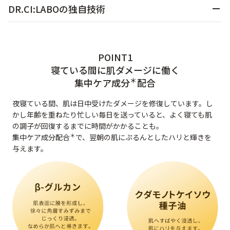
DR.CI:LABOの独自技術
アウトレット商品
POINT1
定期便
寝ている間に肌ダメージに働く
＊
集中ケア成分
配合
定期便
夜寝ている間、肌は日中受けたダメージを修復しています。し
かし年齢を重ねたり忙しい毎日を送っていると、よく寝ても肌
の調子が回復するまでに時間がかかることも。
＊
集中ケア成分配合
で、翌朝の肌にぷるんとしたハリと輝きを
与えます。
ブランド情報
ショッピングガイド
お電話でもご注文いただけます
0120-371-217