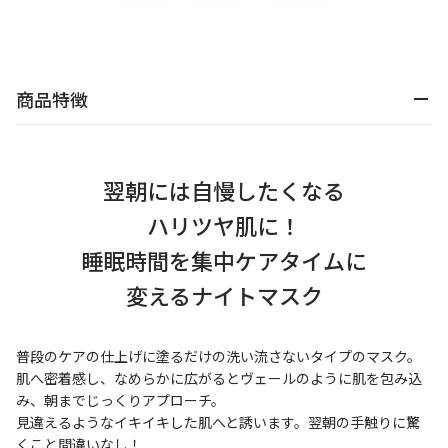
乾燥
くすみ
商品特徴
シミ・そばかす
ゆるみ・ハリ
シワ
毛穴・キメ
翌朝には自慢したくなる
ハリツヤ肌に！
敏感・肌あれ
日焼け
睡眠時間を集中ケアタイムに
変えるナイトマスク
お悩みから探す TOP
普段のケアの仕上げに塗るだけの洗い流さないタイプのマスク。
肌へ密着感し、なめらかに広がるとヴェールのように肌を包み込
トライアルキット
み、朝までじっくりアプローチ。
見違えるようなイキイキした肌へと誘います。翌朝の手触りに驚
くこと間違いなし！