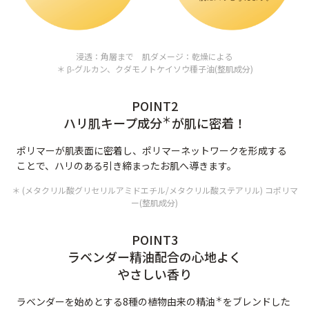
9時〜21時 / 年中無休
浸透：角層まで 肌ダメージ：乾燥による
＊ β-グルカン、クダモノトケイソウ種子油(整肌成分)
POINT2
＊
ハリ肌キープ成分
が肌に密着！
ポリマーが肌表面に密着し、ポリマーネットワークを形成する
ことで、ハリのある引き締まったお肌へ導きます。
＊ (メタクリル酸グリセリルアミドエチル/メタクリル酸ステアリル) コポリマ
ー(整肌成分)
POINT3
ラベンダー精油配合の心地よく
やさしい香り
＊
ラベンダーを始めとする8種の植物由来の精油
をブレンドした