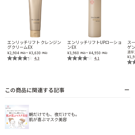
エンリッチリフト クレンジン
エンリッチリフトUPローショ
スー
グクリームEX
ンEX
ゲ
~
~
濃厚
2,904
3,630
3,960
4,950
1,
4.3
4.1
この商品に関連する記事
朝だけでも、夜だけでも。
肌が喜ぶマスク美容