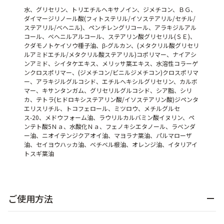
水、グリセリン、トリエチルヘキサノイン、ジメチコン、ＢＧ、
ダイマージリノール酸(フィトステリル/イソステアリル/セチル/
ステアリル/ベヘニル)、ペンチレングリコール、アラキジルアル
コール、ベヘニルアルコール、ステアリン酸グリセリル(ＳＥ)、
クダモノトケイソウ種子油、β-グルカン、(メタクリル酸グリセリ
ルアミドエチル/メタクリル酸ステアリル)コポリマー、ナイアシ
ンアミド、シイタケエキス、メリッサ葉エキス、水溶性コラーゲ
ンクロスポリマー、(ジメチコン/ビニルジメチコン)クロスポリマ
ー、アラキジルグルコシド、エチルヘキシルグリセリン、カルボ
マー、キサンタンガム、グリセリルグルコシド、シア脂、シリ
カ、テトラ(ヒドロキシステアリン酸/イソステアリン酸)ジペンタ
エリスリチル、トコフェロール、ミツロウ、メチルグルセ
ス-20、メドウフォーム油、ラウリルカルバミン酸イヌリン、ペ
ンテト酸5Ｎａ、水酸化Ｎａ、フェノキシエタノール、ラベンダ
ー油、ニオイテンジクアオイ油、マヨラナ葉油、パルマローザ
油、セイヨウハッカ油、ベチベル根油、オレンジ油、イタリアイ
トスギ葉油
ご使用方法