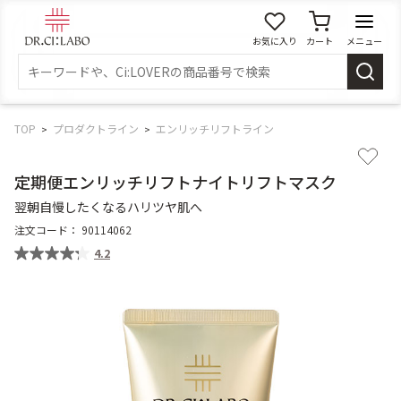
お気に入り
カート
メニュー
ログイン
新規会員登録
マイページ
TOP
プロダクトライン
エンリッチリフトライン
定期便エンリッチリフトナイトリフトマスク
スキンケア
翌朝自慢したくなるハリツヤ肌へ
注文コード：
90114062
商品カテゴリーから探す
4.2
メイク落とし
洗顔
角質・導入美容液
化粧水
乳液
美容液