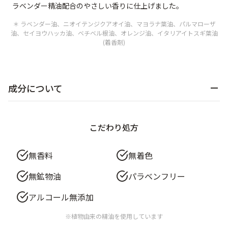
ラベンダー精油配合のやさしい香りに仕上げました。
＊ ラベンダー油、ニオイテンジクアオイ油、マヨラナ葉油、パルマローザ
油、セイヨウハッカ油、ベチベル根油、オレンジ油、イタリアイトスギ葉油
(着香剤)
成分について
こだわり処方
無香料
無着色
無鉱物油
パラベンフリー
アルコール無添加
※植物由来の精油を使用しています