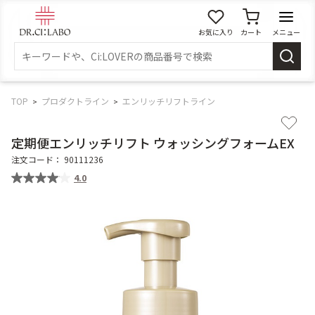
お気に入り
カート
メニュー
ログイン
新規会員登録
マイページ
TOP
プロダクトライン
エンリッチリフトライン
定期便エンリッチリフト ウォッシングフォームEX
スキンケア
注文コード：
90111236
4.0
商品カテゴリーから探す
メイク落とし
洗顔
角質・導入美容液
化粧水
乳液
美容液