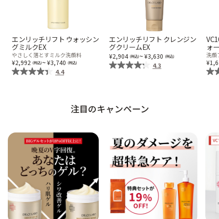
エンリッチリフト ウォッシン
エンリッチリフト クレンジン
VC
グミルクEX
グクリームEX
ォ
やさしく落とすミルク洗顔料
~
洗顔
2,904
3,630
~
2,992
3,740
1,
4.3
4.4
注目のキャンペーン