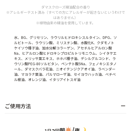
ダマスクローズ精油配合の香り
※アレルギーテスト済み（すべての方にアレルギーが起きないというわけで
はありません）
※植物由来の精油を使用しています。
水、BG、グリセリン、ラウリルヒドロキシスルタイン、DPG、ソ
ルビトール、ラウリン酸、ミリスチン酸、水酸化K、クダモノト
ケイソウ種子油、加水分解コラーゲン、アセチルヒアルロン酸
Na、ヒアルロン酸ヒドロキシプロピルトリモニウム、シイタケエ
キス、メリッサ葉エキス、ホホバ種子油、デシルグルコシド、ラ
ウリン酸PEG-80ソルビタン、ペンテト酸5Na、フェノキシエタノ
ール、ダマスクバラ花油、ニオイテンジクアオイ油、ラベンダー
油、マヨラナ葉油、パルマローザ油、セイヨウハッカ油、ベチベ
ル根油、オレンジ油、イタリアイトスギ油
ご使用方法
/
朝
夜
2
1日
回