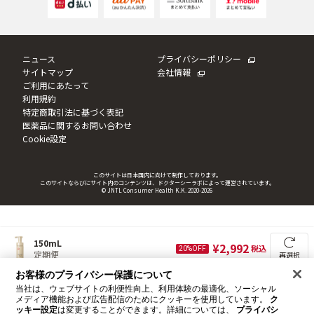
ニュース
プライバシーポリシー
サイトマップ
会社情報
ご利用にあたって
利用規約
特定商取引法に基づく表記
医薬品に関するお問い合わせ
Cookie設定
このサイトは日本国内に向けて制作しております。
このサイトならびにサイト内のコンテンツは、ドクターシーラボによって運営されています。
© JNTL Consumer Health K.K. 2020
-2026
150mL
2,992
20%OFF
定期便
再選択
お客様のプライバシー保護について
数量
当社は、ウェブサイトの利便性向上、利用体験の最適化、ソーシャル
カートに入れる
メディア機能および広告配信のためにクッキーを使用しています。
ク
お気に入り
ッキー設定
は変更することができます。詳細については、
プライバシ