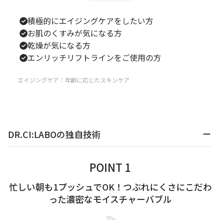
ベストコスメ受賞商品
積極的にエイジングケアをしたい方
お肌のくすみが気になる方
乾燥が気になる方
ランキング商品
エンリッチリフトラインをご使用の方
エイジングケア：年齢に応じたスキンケア
メイク・ボディ・ヘアケア
キャンペーン情報
DR.CI:LABOの独自技術
通販限定商品
POINT 1
忙しい朝も1プッシュでOK！つぶれにくさにこだわ
クーポン＆ポイント
った濃密なモイスチャーバブル