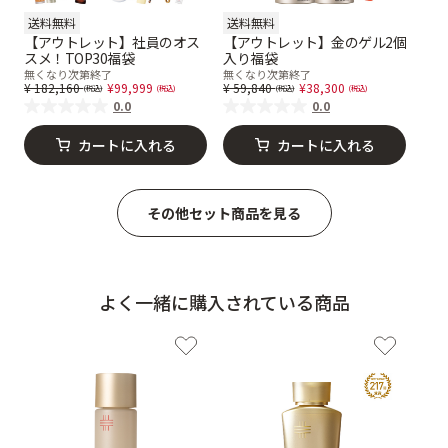
送料無料
送料無料
【アウトレット】社員のオス
【アウトレット】金のゲル2個
スメ！TOP30福袋
入り福袋
無くなり次第終了
無くなり次第終了
Price reduced from
to
Price reduced from
to
182,160
99,999
59,840
38,300
0.0
0.0
カートに入れる
カートに入れる
その他セット商品を見る
よく一緒に購入されている商品