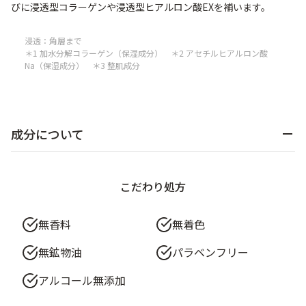
びに浸透型コラーゲンや浸透型ヒアルロン酸EXを補います。
浸透：角層まで
＊1 加水分解コラーゲン（保湿成分） ＊2 アセチルヒアルロン酸
Na（保湿成分） ＊3 整肌成分
成分について
こだわり処方
無香料
無着色
無鉱物油
パラベンフリー
アルコール無添加