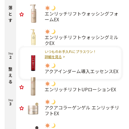
落
エンリッチリフトウォッシングフォ
と
ームEX
す
エンリッチリフトウォッシングミル
クEX
いつものお手入れにプラスワン！
Step
2
詳細を見る
>
整
アクアインダーム導入エッセンスEX
え
る
エンリッチリフトUPローションEX
Step
3
アクアコラーゲンゲル エンリッチリ
フトEX