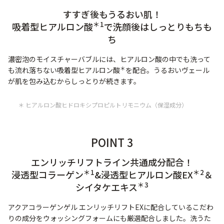
すすぎ後もうるおい肌！
＊1
吸着型ヒアルロン酸
で洗顔後はしっとりもちも
ち
濃密泡のモイスチャーバブルには、ヒアルロン酸の中でも洗って
＊
も流れ落ちない吸着型ヒアルロン酸
を配合。うるおいヴェール
が肌を包み込むからしっとりが続きます。
＊ ヒアルロン酸ヒドロキシプロピルトリモニウム（保湿成分）
POINT 3
エンリッチリフトライン共通成分配合！
＊1
＊2
浸透型コラーゲン
&浸透型ヒアルロン酸EX
＆
＊3
シイタケエキス
アクアコラーゲンゲル エンリッチリフトEXに配合しているこだわ
りの成分をウォッシングフォームにも厳選配合しました。洗うた