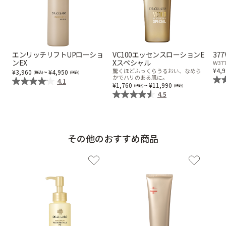
エンリッチリフトUPローショ
VC100エッセンスローションE
37
ンEX
Xスペシャル
W3
4,
~
驚くほどふっくらうるおい、なめら
3,960
4,950
かでハリのある肌に。
4.1
~
1,760
11,990
4.5
その他のおすすめ商品