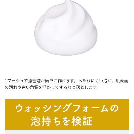
アウトレット商品
定期便
定期便
1プッシュで濃密泡が簡単に作れます。へたれにくい泡が、肌表面
ブランド情報
の汚れや古い角質を浮かしてするりと落とします。
ショッピングガイド
お電話でもご注文いただけます
0120-371-217