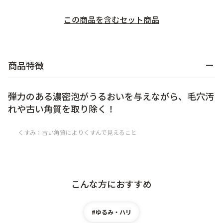
乾燥
くすみ
この商品を含むセット商品​
シミ・そばかす
ゆるみ・ハリ
商品特徴
シワ
毛穴・キメ
弾力のある濃密泡がうるおいを与えながら、毛穴汚
れや古い角質を取り除く！
敏感・肌あれ
日焼け
くすみ：古い角質によりくすんで見えること
お悩みから探す TOP
こんな方におすすめ
トライアルキット
#ゆるみ・ハリ