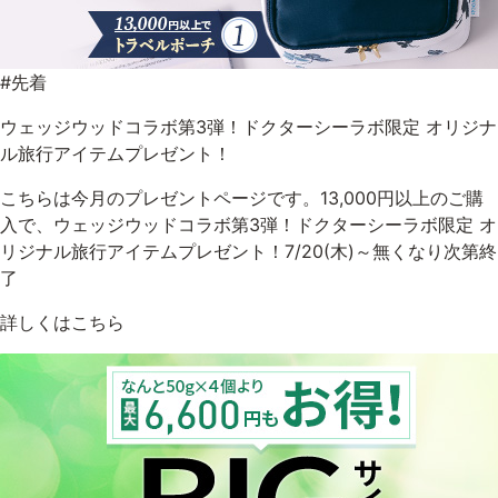
ゲル
クリーム
#先着
UVケア
マスク
ウェッジウッドコラボ第3弾！ドクターシーラボ限定 オリジナ
ル旅行アイテムプレゼント！
商品カテゴリーから探す TOP
こちらは今月のプレゼントページです。13,000円以上のご購
入で、ウェッジウッドコラボ第3弾！ドクターシーラボ限定 オ
リジナル旅行アイテムプレゼント！7/20(木)～無くなり次第終
プロダクトラインから探す
了
VC100ライン
エンリッチリフトライン
エンリッチ
メディカリフトライン
センシティブライン
詳しくはこちら
モイスチャーライン
ブライトニングライン
プロダクトライン TOP
お悩みから探す