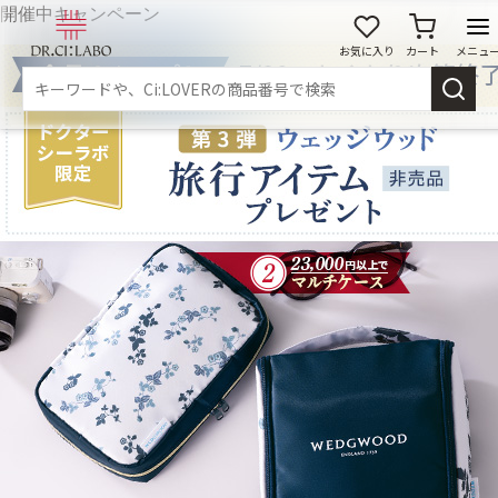
開催中キャンペーン
お気に入り
カート
メニュ
ログイン
新規会員登録
マイページ
スキンケア
商品カテゴリーから探す
メイク落とし
洗顔
角質・導入美容液
化粧水
乳液
美容液