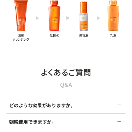
どのような効果がありますか。
「VC100エッセンスローションEX」は、肌を整えて、光を放
朝晩使用できますか。
つような透明感のあるお肌に導きます。乾燥、肌のなめらか
さ、肌の柔らかさ、毛穴の目立ち
、くすみ
、キメ、つや
＊1
＊2