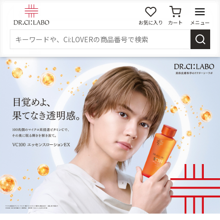
お気に入り
カート
メニュー
ログイン
新規会員登録
マイページ
スキンケア
商品カテゴリーから探す
メイク落とし
洗顔
角質・導入美容液
化粧水
乳液
美容液