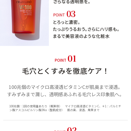
01
POINT
毛穴とくすみを徹底ケア！
100兆個のマイクロ高浸透ビタミンCが肌奥まで浸透。
すみずみまで潤し、
透明感あふれる毛穴レス印象肌へ。
100兆個：1回の使用量あたり（概算値） マイクロ高浸透ビタミンC、＊1：パルミチ
ン酸アスコルピルリン酸3Na（整肌成分） 肌の奥、浸透、角質まで
02