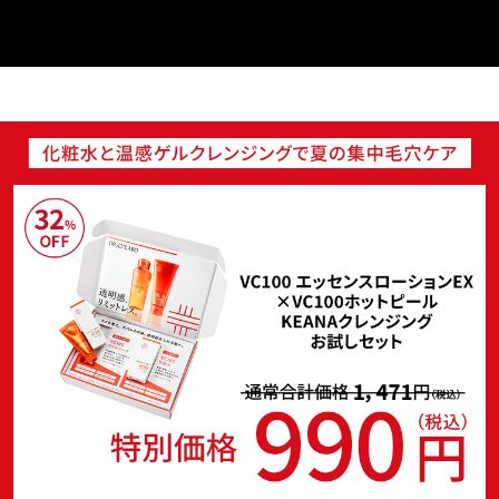
乾燥
くすみ
シミ・そばかす
ゆるみ・ハリ
シワ
毛穴・キメ
敏感・肌あれ
日焼け
お悩みから探す TOP
トライアルキット