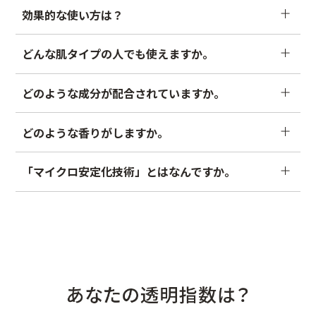
はい。朝晩ご使用いただけます。
などでお悩みの方や、特に悩みはなくても透明感のある肌を
効果的な使い方は？
保ちたい方などにもおすすめです。
洗顔後、手のひらに適量（500円硬貨大）を取り、お顔全体
どんな肌タイプの人でも使えますか。
＊1 乾燥による毛穴の目立ち ＊2 乾燥によりくすんでみえること
にやさしくなじませます。その後、「VC100エマルジョン
EX」で保湿していただくことをおすすめしております。
年齢や性別にかかわらず、どのような肌タイプの方にもご使
どのような成分が配合されていますか。
用いただけます。
全成分はこちら。
無香料／無着色／無鉱物油／パラベンフリ
どのような香りがしますか。
ー／アルコール無添加（植物由来の精油を使用しています）
アレルギーテスト済表示。
さわやかな柑橘系の香りです。
「マイクロ安定化技術」とはなんですか。
＊全ての方にアレルギーが起こらないということではありません
「高浸透ビタミンC」をカプセル化する独自技術です。「高
浸透ビタミンC」は浸透性の高いビタミンCですが、さらに
安定して高濃度、かつ効率的に肌へ届けるために本技術を採
用しています。
浸透：角層まで
さらに、高濃度：「シーラボ VエッセンスローションEX R」比
高浸透ビタミンC、ビタミンC：パルミチン酸アスコルビルリン酸3Na (整肌成分)