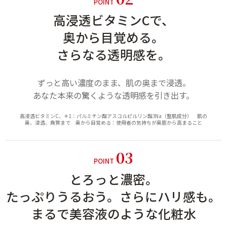
POINT
高浸透ビタミンCで、
奥から目覚める。
さらなる透明感を。
ずっと高い濃度のまま、肌の奥まで浸透。
あなた本来の驚くような透明感を引き出す。
高浸透ビタミンC、＊1：パルミチン酸アスコルピルリン酸3Na（整肌成分） 肌の
奥、浸透、角質まで 奥から⽬覚める：使⽤者の気持ちが奥底から⾼まること
03
POINT
とろっと濃密。
たっぷりうるおう。さらにハリ感も。
まるで美容液のような化粧水