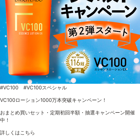
乾燥
くすみ
シミ・そばかす
ゆるみ・ハリ
シワ
毛穴・キメ
敏感・肌あれ
日焼け
#VC100 #VC100スペシャル
お悩みから探す TOP
VC100ローション1000万本突破キャンペーン！
おまとめ買いセット・定期初回半額・抽選キャンペーン開催
中！
トライアルキット
詳しくはこちら