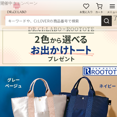
開催中キャンペーン
お気に入り
カート
メニュ
ログイン
新規会員登録
マイページ
スキンケア
商品カテゴリーから探す
メイク落とし
洗顔
角質・導入美容液
化粧水
乳液
美容液