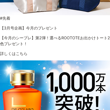
ゲル
クリーム
#先着
UVケア
マスク
【3月号企画】今月のプレゼント
【今月のシープレ】第2弾！選べるROOTOTEお出かけトート2
商品カテゴリーから探す TOP
色プレゼント！
詳しくはこちら
プロダクトラインから探す
VC100ライン
エンリッチリフトライン
エンリッチ
メディカリフトライン
センシティブライン
モイスチャーライン
ブライトニングライン
プロダクトライン TOP
お悩みから探す