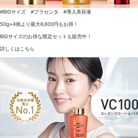
アウトレット商品
#BIGサイズ #プラセンタ #導入美容液
50g×4個より最大6,600円もお得！
BIGサイズのお得な限定セットも販売中！
定期便
詳しくはこちら
定期便
ブランド情報
ショッピングガイド
お電話でもご注文いただけます
0120-371-217