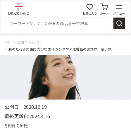
お気に入り
カート
メニュー
ログイン
新規会員登録
マイページ
TOP
美肌コラムTOP
肌のたるみ対策に大切な エイジングケア化粧品の選び方、使い方
スキンケア
商品カテゴリーから探す
メイク落とし
洗顔
公開日：2020.10.19
角質・導入美容液
化粧水
最終更新日:2024.4.16
SKIN CARE
乳液
美容液