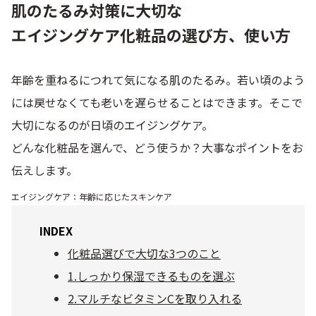
肌のたるみ対策に大切な
エイジングケア化粧品の選び方、使い方
ゲル
クリーム
年齢を重ねるにつれて気になる肌のたるみ。若い頃のよう
UVケア
マスク
には戻せなくても老いを遅らせることはできます。そこで
商品カテゴリーから探す TOP
大切になるのが日頃のエイジングケア。
どんな化粧品を選んで、どう使うか？大事なポイントをお
伝えします。
プロダクトラインから探す
VC100ライン
エンリッチリフトライン
エイジングケア：年齢に応じたスキンケア
エンリッチ
メディカリフトライン
センシティブライン
モイスチャーライン
ブライトニングライン
INDEX
化粧品選びで大切な3つのこと
プロダクトライン TOP
1.しっかり保湿できるものを選ぶ
2.マルチなビタミンCを取り入れる
お悩みから探す