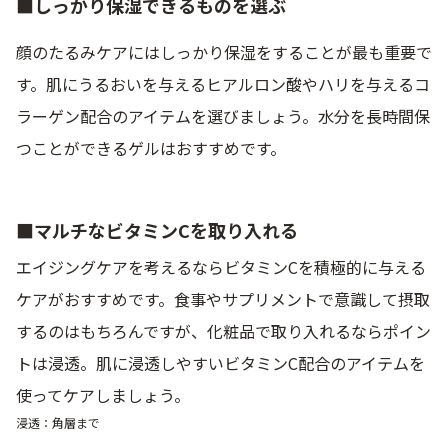
■しっかり保湿できるものを選ぶ
ベストコスメ受賞商品
顔のたるみケアにはしっかり保湿をすることが最も重要で
す。肌にうるおいを与えるヒアルロン酸やハリを与えるコ
ランキング商品
ラーゲン配合のアイテムを選びましょう。水分を長時間保
つことができるゲルはおすすめです。
メイク・ボディ・ヘアケア
■マルチなビタミンCを取り入れる
キャンペーン情報
エイジングケアを考えるならビタミンCを積極的に与える
ケアがおすすめです。食事やサプリメントで意識して摂取
通販限定商品
するのはもちろんですが、化粧品で取り入れるならポイン
トは浸透。肌に浸透しやすいビタミンC配合のアイテムを
使ってケアしましょう。
クーポン＆ポイント
浸透：角層まで