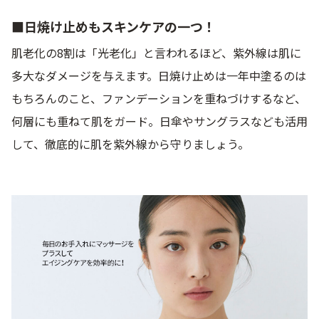
アウトレット商品
■日焼け止めもスキンケアの一つ！
肌老化の8割は「光老化」と言われるほど、紫外線は肌に
多大なダメージを与えます。日焼け止めは一年中塗るのは
定期便
もちろんのこと、ファンデーションを重ねづけするなど、
何層にも重ねて肌をガード。日傘やサングラスなども活用
定期便
して、徹底的に肌を紫外線から守りましょう。
ブランド情報
ショッピングガイド
お電話でもご注文いただけます
0120-371-217