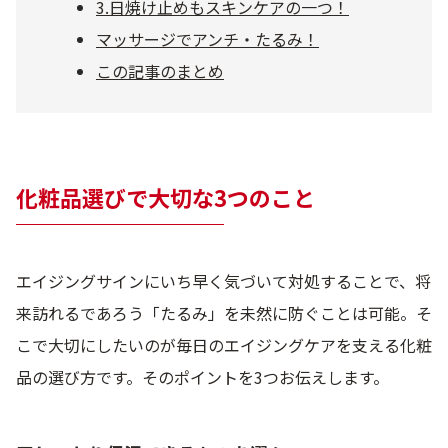
3.日焼け止めもスキンケアの一つ！
乾燥
くすみ
マッサージでアンチ・たるみ！
この記事のまとめ
シミ・そばかす
ゆるみ・ハリ
シワ
毛穴・キメ
化粧品選びで大切な3つのこと
敏感・肌あれ
日焼け
エイジングサインにいち早く気づいて対処することで、将
お悩みから探す TOP
来訪れるであろう「たるみ」を未然に防ぐことは可能。そ
こで大切にしたいのが毎日のエイジングケアを支える化粧
品の選び方です。そのポイントを3つお伝えします。
トライアルキット