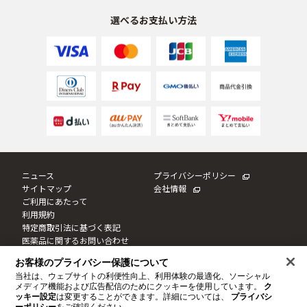
選べるお支払い方法
ニュース
プライバシーポリシー
サイトマップ
会社情報
ご利用にあたって
利用規約
特定商取引法に基づく表記
医薬品に関するお問い合わせ
Cookie設定
お客様のプライバシー保護について
当社は、ウェブサイトの利便性向上、利用体験の最適化、ソーシャル
メディア機能および広告配信のためにクッキーを使用しています。
ク
このサイトは日本国内に向けて制作しております。
ッキー設定
は変更することができます。詳細については、
プライバシ
このサイトならびにサイト内のコンテンツは、ドクターシーラボによって運営されています。
© JNTL Consumer Health K.K. 2020
-2026
ーポリシー
をご確認ください。