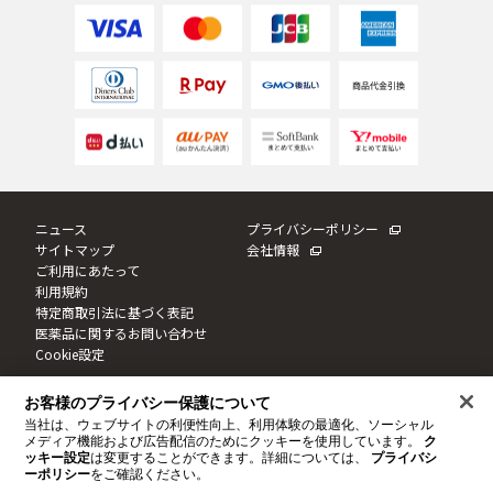
ゲル
クリーム
UVケア
マスク
商品カテゴリーから探す TOP
ニュース
プライバシーポリシー
サイトマップ
会社情報
ご利用にあたって
プロダクトラインから探す
利用規約
VC100ライン
エンリッチリフトライン
特定商取引法に基づく表記
エンリッチ
メディカリフトライン
センシティブライン
医薬品に関するお問い合わせ
モイスチャーライン
ブライトニングライン
Cookie設定
プロダクトライン TOP
お客様のプライバシー保護について
このサイトは日本国内に向けて制作しております。
当社は、ウェブサイトの利便性向上、利用体験の最適化、ソーシャル
このサイトならびにサイト内のコンテンツは、ドクターシーラボによって運営されています。
© JNTL Consumer Health K.K. 2020
-2026
メディア機能および広告配信のためにクッキーを使用しています。
ク
ッキー設定
は変更することができます。詳細については、
プライバシ
ーポリシー
をご確認ください。
お悩みから探す