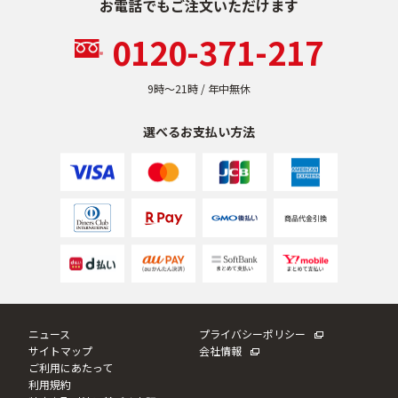
お電話でもご注文いただけます
乾燥
くすみ
0120-371-217
シミ・そばかす
ゆるみ・ハリ
9時〜21時 / 年中無休
選べるお支払い方法
シワ
毛穴・キメ
敏感・肌あれ
日焼け
お悩みから探す TOP
ニュース
プライバシーポリシー
トライアルキット
サイトマップ
会社情報
ご利用にあたって
利用規約