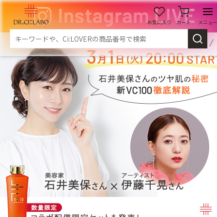
お気に入り
カート
メニュ
ログイン
新規会員登録
マイページ
スキンケア
商品カテゴリーから探す
メイク落とし
洗顔
角質・導入美容液
化粧水
乳液
美容液