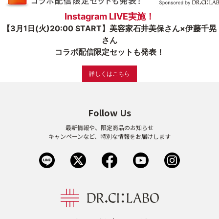
Instagram LIVE実施！
ゲル
クリーム
【3月1日(火)20:00 START】美容家石井美保さん×伊藤千晃
さん
コラボ配信限定セットも発表！
UVケア
マスク
詳しくはこちら
商品カテゴリーから探す TOP
Follow Us
プロダクトラインから探す
最新情報や、限定商品のお知らせ
VC100ライン
エンリッチリフトライン
キャンペーンなど、特別な情報をお届けします
エンリッチ
メディカリフトライン
センシティブライン
モイスチャーライン
ブライトニングライン
プロダクトライン TOP
お悩みから探す