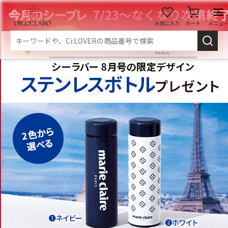
お気に入り
カート
メニュ
ログイン
新規会員登録
マイページ
スキンケア
商品カテゴリーから探す
メイク落とし
洗顔
角質・導入美容液
化粧水
乳液
美容液