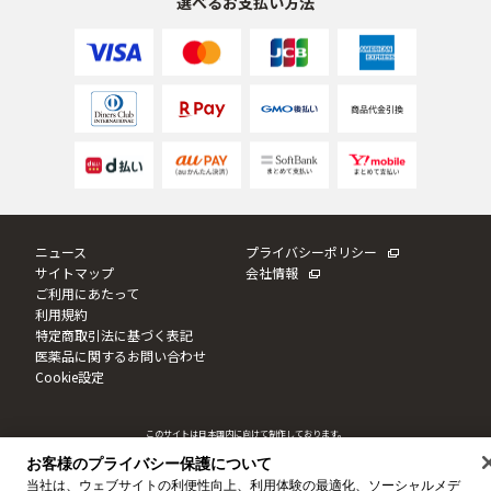
選べるお支払い方法
乾燥
くすみ
シミ・そばかす
ゆるみ・ハリ
シワ
毛穴・キメ
敏感・肌あれ
日焼け
ニュース
プライバシーポリシー
サイトマップ
会社情報
ご利用にあたって
利用規約
お悩みから探す TOP
特定商取引法に基づく表記
医薬品に関するお問い合わせ
Cookie設定
トライアルキット
このサイトは日本国内に向けて制作しております。
このサイトならびにサイト内のコンテンツは、ドクターシーラボによって運営されています。
© JNTL Consumer Health K.K. 2020
-2026
お客様のプライバシー保護について
当社は、ウェブサイトの利便性向上、利用体験の最適化、ソーシャルメデ