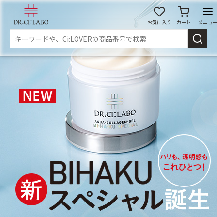
お気に入り
カート
メニュ
ログイン
新規会員登録
マイページ
スキンケア
商品カテゴリーから探す
メイク落とし
洗顔
角質・導入美容液
化粧水
乳液
美容液