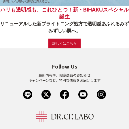
ハリも透明感も、これひとつ！新・BIHAKUスペシャル
ゲル
クリーム
誕生
リニューアルした新ブライトニング処方で透明感あふれるみず
みずしい肌へ。
UVケア
マスク
詳しくはこちら
商品カテゴリーから探す TOP
Follow Us
プロダクトラインから探す
最新情報や、限定商品のお知らせ
VC100ライン
エンリッチリフトライン
キャンペーンなど、特別な情報をお届けします
エンリッチ
メディカリフトライン
センシティブライン
モイスチャーライン
ブライトニングライン
プロダクトライン TOP
お悩みから探す