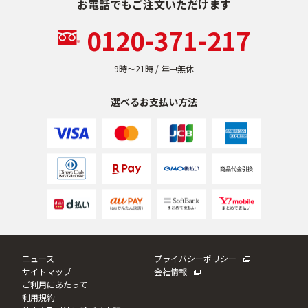
お電話でもご注文いただけます
乾燥
くすみ
0120-371-217
シミ・そばかす
ゆるみ・ハリ
9時〜21時 / 年中無休
選べるお支払い方法
シワ
毛穴・キメ
敏感・肌あれ
日焼け
お悩みから探す TOP
ニュース
プライバシーポリシー
トライアルキット
サイトマップ
会社情報
ご利用にあたって
利用規約