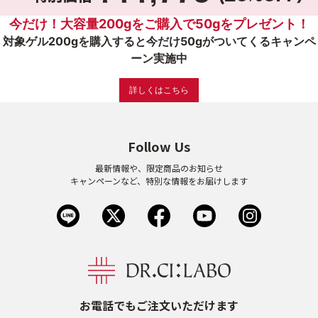
今だけ！大容量200gをご購入で50gをプレゼント！
ゲル
クリーム
対象ゲル200gを購入すると今だけ50gがついてくるキャンペ
ーン実施中
UVケア
マスク
詳しくはこちら
商品カテゴリーから探す TOP
Follow Us
最新情報や、限定商品のお知らせ
プロダクトラインから探す
キャンペーンなど、特別な情報をお届けします
VC100ライン
エンリッチリフトライン
エンリッチ
メディカリフトライン
センシティブライン
モイスチャーライン
ブライトニングライン
プロダクトライン TOP
お電話でもご注文いただけます
お悩みから探す