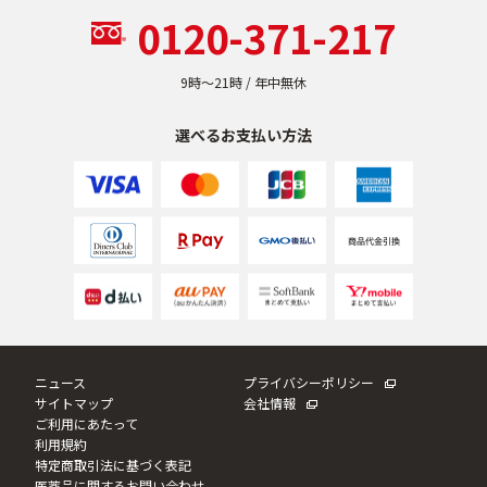
0120-371-217
乾燥
くすみ
9時〜21時 / 年中無休
シミ・そばかす
ゆるみ・ハリ
選べるお支払い方法
シワ
毛穴・キメ
敏感・肌あれ
日焼け
お悩みから探す TOP
ニュース
プライバシーポリシー
サイトマップ
会社情報
トライアルキット
ご利用にあたって
利用規約
特定商取引法に基づく表記
医薬品に関するお問い合わせ