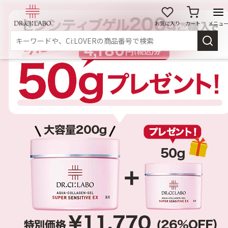
お気に入り
カート
メニュ
ログイン
新規会員登録
マイページ
スキンケア
商品カテゴリーから探す
メイク落とし
洗顔
角質・導入美容液
化粧水
乳液
美容液