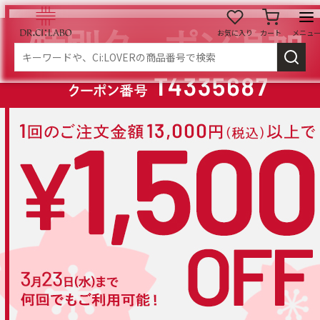
お気に入り
カート
メニュ
ログイン
新規会員登録
マイページ
スキンケア
商品カテゴリーから探す
メイク落とし
洗顔
角質・導入美容液
化粧水
乳液
美容液