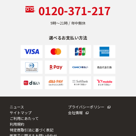
0120-371-217
乾燥
くすみ
9時〜21時 / 年中無休
シミ・そばかす
ゆるみ・ハリ
選べるお支払い方法
シワ
毛穴・キメ
敏感・肌あれ
日焼け
お悩みから探す TOP
ニュース
プライバシーポリシー
サイトマップ
会社情報
トライアルキット
ご利用にあたって
利用規約
特定商取引法に基づく表記
医薬品に関するお問い合わせ