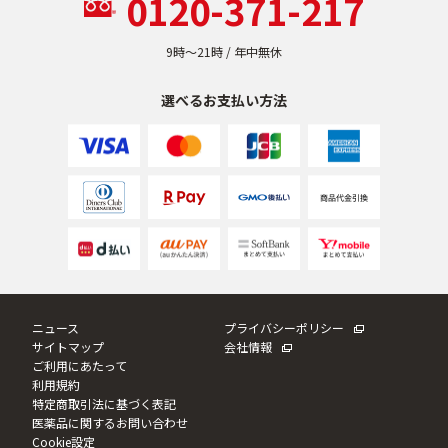
0120-371-217
乾燥
くすみ
9時〜21時 / 年中無休
シミ・そばかす
ゆるみ・ハリ
選べるお支払い方法
シワ
毛穴・キメ
敏感・肌あれ
日焼け
お悩みから探す TOP
ニュース
プライバシーポリシー
サイトマップ
会社情報
ご利用にあたって
トライアルキット
利用規約
特定商取引法に基づく表記
医薬品に関するお問い合わせ
Cookie設定