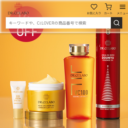
お気に入り
カート
メニュ
ログイン
新規会員登録
マイページ
スキンケア
商品カテゴリーから探す
メイク落とし
洗顔
角質・導入美容液
化粧水
乳液
美容液