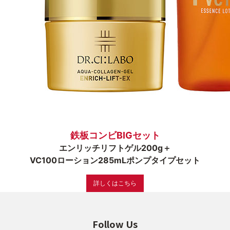
ゲル
クリ
UVケア
マス
プロダクトラインから探す
鉄板コンビBIGセット
VC100ライン
エンリッチ
メディカリフトライン
エンリッチリフトゲル200g＋
モイスチャーライン
VC100ローション285mLポンプタイプセット
詳しくはこちら
Follow Us
お悩みから探す