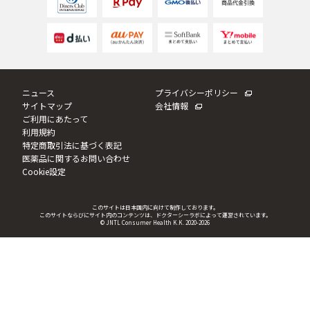
ベストコスメ受賞商品
ランキング商品
ニュース
プライバシーポリシー
サイトマップ
会社情報
ご利用にあたって
利用規約
メイク・ボディ・ヘアケア
特定商取引法に基づく表記
医薬品に関するお問い合わせ
Cookie設定
キャンペーン情報
このサイトは日本国内に向けて制作しております。
このサイトならびにサイト内のコンテンツは、ドクターシーラボによって運営されています。
通販限定商品
© JNTL Consumer Health K.K. 2020
-2026
クーポン＆ポイント