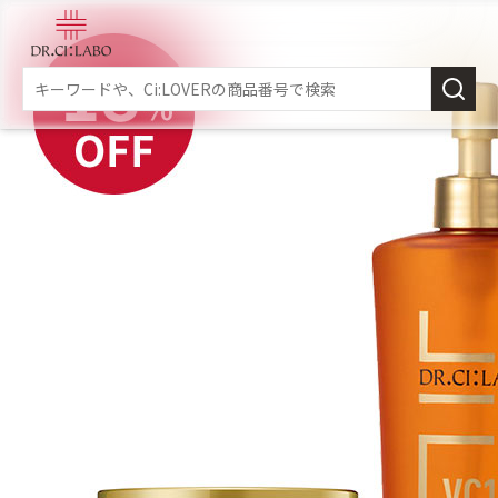
新規会員登録
スキンケア
商品カテゴリーから探す
メイク落とし
洗顔
角質・導入美容液
化粧
乳液
美容