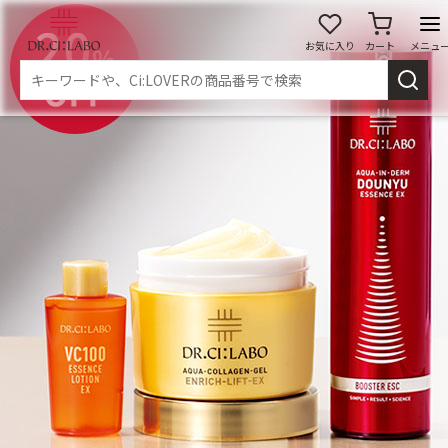
お気に入り
カート
メニュ
ログイン
新規会員登録
マイページ
スキンケア
商品カテゴリーから探す
メイク落とし
洗顔
角質・導入美容液
化粧水
乳液
美容液