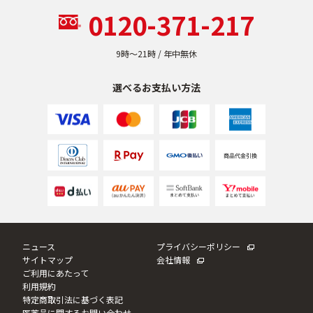
0120-371-217
乾燥
くすみ
9時〜21時 / 年中無休
シミ・そばかす
ゆるみ・ハリ
選べるお支払い方法
シワ
毛穴・キメ
敏感・肌あれ
日焼け
お悩みから探す TOP
ニュース
プライバシーポリシー
サイトマップ
会社情報
トライアルキット
ご利用にあたって
利用規約
特定商取引法に基づく表記
医薬品に関するお問い合わせ