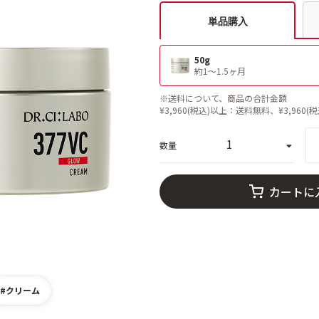
単品購入
50g
約1〜1.5ヶ月
※送料について、商品の合計金額
¥3,960(税込)以上：送料無料、¥3,960(
数量
カートに
#クリーム