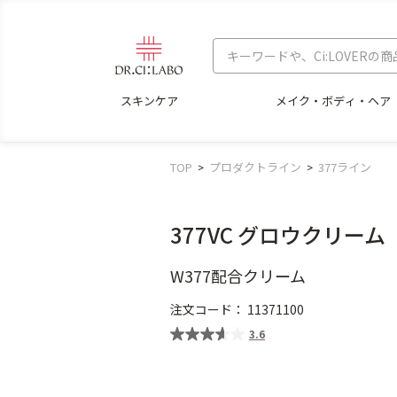
スキンケア
メイク・ボディ・ヘア
TOP
プロダクトライン
377ライン
377VC グロウクリーム
W377配合クリーム
注文コード：
11371100
3.6