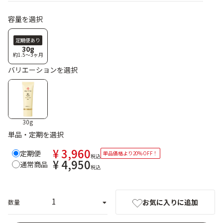
乾燥
くすみ
容量を選択
定期便あり
30g
シミ・そばかす
ゆるみ・ハリ
約1.5〜3ヶ月
バリエーションを選択
シワ
毛穴・キメ
敏感・肌あれ
日焼け
30g
単品・定期を選択
お悩みから探す TOP
¥ 3,960
定期便
単品価格より20% OFF！
税込
¥ 4,950
通常商品
税込
トライアルキット
お気に入りに追加
数量