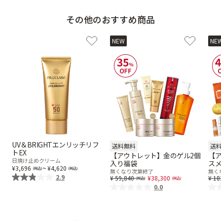
その他のおすすめ商品
NEW
NE
UV＆BRIGHTエンリッチリフ
送料無料
送
トEX
【アウトレット】金のゲル2個
【
日焼け止めクリーム
入り福袋
スメ
~
3,696
4,620
無くなり次第終了
無く
2.9
Price reduced from
to
Pr
59,840
38,300
18
0.0