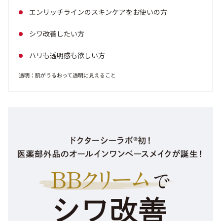
エンリッチラインのスキンケアをお使いの方
アウトレット商品
シワ改善したい方
ハリも透明感も欲しい方
定期便
透明：肌がうるおって透明に見えること
定期便
ブランド情報
ショッピングガイド
お電話でもご注文いただけます
0120-371-217