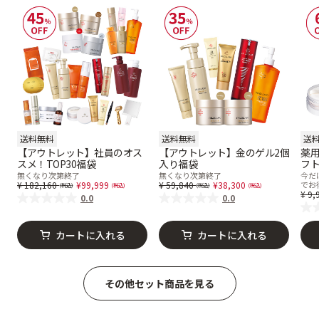
送料無料
送料無料
送
【アウトレット】社員のオス
【アウトレット】金のゲル2個
薬用
スメ！TOP30福袋
入り福袋
フ
無くなり次第終了
無くなり次第終了
今だ
Price reduced from
to
Price reduced from
to
182,160
99,999
59,840
38,300
でお
Pr
9,
0.0
0.0
カートに入れる
カートに入れる
その他セット商品を見る