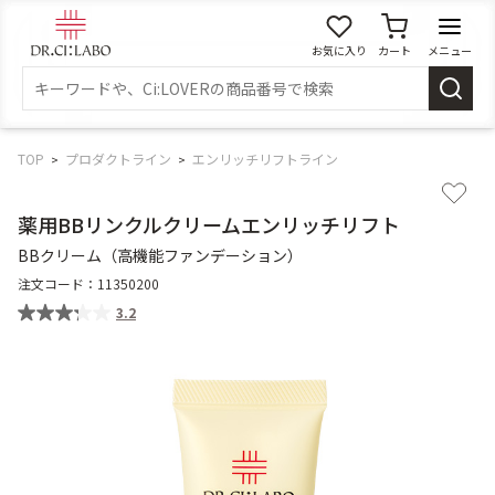
お気に入り
カート
メニュー
ログイン
新規会員登録
マイページ
TOP
プロダクトライン
エンリッチリフトライン
薬用BBリンクルクリームエンリッチリフト
スキンケア
BBクリーム（高機能ファンデーション）
注文コード：
11350200
商品カテゴリーから探す
3.2
メイク落とし
洗顔
角質・導入美容液
化粧水
乳液
美容液