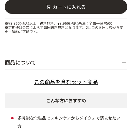
ベストコスメ受賞商品
カートに入れる
※¥3,960(税込)以上：送料無料、¥3,960(税込)未満：全国一律 ¥500
※定期便は金額によらず毎回送料無料となります。2回目のお届け後から変
ランキング商品
更・解約が可能です。
メイク・ボディ・ヘアケア
商品について
キャンペーン情報
この商品を含むセット商品
通販限定商品
こんな方におすすめ
クーポン＆ポイント
多機能な化粧品でスキンケアからメイクまで済ませたい
方