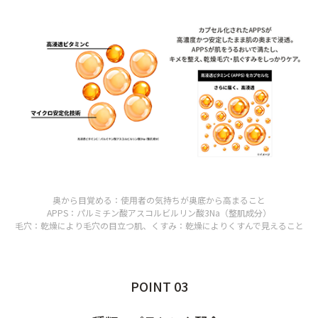
奥から目覚める：使用者の気持ちが奥底から高まること
APPS：パルミチン酸アスコルビルリン酸3Na（整肌成分）
毛穴：乾燥により毛穴の目立つ肌、くすみ：乾燥によりくすんで見えること
POINT 03