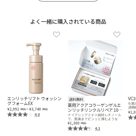
よく一緒に購入されている商品
エンリッチリフト ウォッシン
VC
送料無料
グフォームEX
化粧
薬用アクアコラーゲンゲルエ
透明
~
2,992
3,740
ンリッチリンクルリペア 10日
1,
4.0
間お試しセット
ナイアシンアミド×純粋レチノール
で、肌奥までピンッと弾むようなハ
リ肌へ。
1,300
4.3