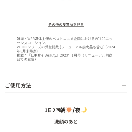
その他の受賞歴を見る
雑誌・WEB媒体主催のベストコスメ企画におけるVC100エッ
センスローション、
VC100シリーズの受賞総数 (リニューアル前商品も含む) (2024
年6月末時点)
掲載：『LDK the Beauty』2023年1月号（リニューアル前商
品での受賞）
ご使用方法
/
朝
夜
2
1日
回
洗顔のあと