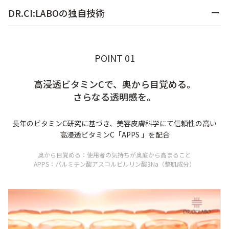
DR.CI:LABOの独自技術
定期便
POINT 01
定期便
高浸透ビタミンCで、奥から目覚める。
さらなる透明感を。
ブランド情報
長年のビタミンC研究に基づき、美容皮膚科学にて信頼性の高い
高浸透ビタミンC「APPS 」を配合
ショッピングガイド
奥から目覚める：使用者の気持ちが奥底から高まること
APPS：パルミチン酸アスコルビルリン酸3Na（整肌成分）
お電話でもご注文いただけます
0120-371-217
9時〜21時 / 年中無休