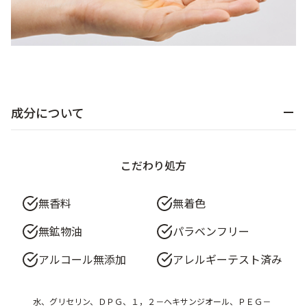
成分について
こだわり処方
無香料
無着色
無鉱物油
パラベンフリー
アルコール無添加
アレルギーテスト済み
水、グリセリン、ＤＰＧ、１，２－ヘキサンジオール、ＰＥＧ－