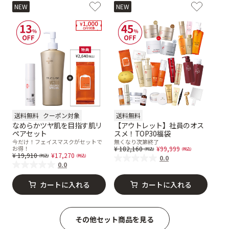
NEW
NEW
送料無料
クーポン対象
送料無料
なめらかツヤ肌を目指す肌リ
【アウトレット】社員のオス
ペアセット
スメ！TOP30福袋
今だけ！フェイスマスクがセットで
無くなり次第終了
Price reduced from
to
お得！
182,160
99,999
Price reduced from
to
19,910
17,270
0.0
0.0
カートに入れる
カートに入れる
その他セット商品を見る