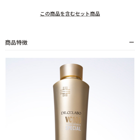
乾燥
くすみ
この商品を含むセット商品​
シミ・そばかす
ゆるみ・ハリ
商品特徴
シワ
毛穴・キメ
敏感・肌あれ
日焼け
お悩みから探す TOP
トライアルキット