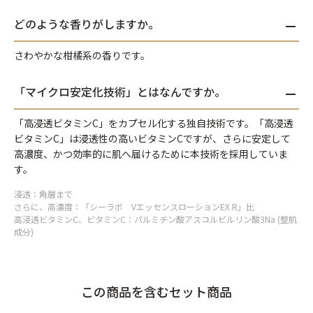
どのような香りがしますか。
さわやかな柑橘系の香りです。
「マイクロ安定化技術」とはなんですか。
「高浸透ビタミンC」をカプセル化する独自技術です。「高浸透
ビタミンC」は浸透性の高いビタミンCですが、さらに安定して
高濃度、かつ効率的に肌へ届けるために本技術を採用していま
す。
浸透：角層まで
さらに、高濃度：「シーラボ VエッセンスローションEX R」比
高浸透ビタミンC、ビタミンC：パルミチン酸アスコルビルリン酸3Na (整肌
成分)
この商品を含むセット商品