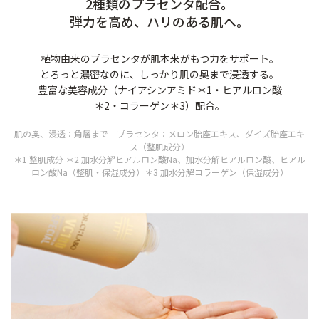
2種類のプラセンタ配合。
弾力を高め、ハリのある肌へ。
植物由来のプラセンタが肌本来がもつ力をサポート。
とろっと濃密なのに、しっかり肌の奥まで浸透する。
豊富な美容成分（ナイアシンアミド＊1・ヒアルロン酸
＊2・コラーゲン＊3）配合。
肌の奥、浸透：角層まで プラセンタ：メロン胎座エキス、ダイズ胎座エキ
ス（整肌成分）
＊1 整肌成分 ＊2 加水分解ヒアルロン酸Na、加水分解ヒアルロン酸、ヒアル
ロン酸Na（整肌・保湿成分）＊3 加水分解コラーゲン（保湿成分）