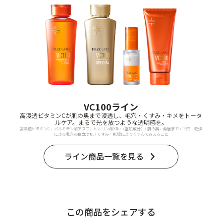
VC100ライン
高浸透ビタミンCが肌の奥まで浸透し、毛穴・くすみ・キメをトータ
ルケア。まるで光を放つような透明感を。
高浸透ビタミンC：パルミチン酸アスコルビルリン酸3Na（整肌成分）/ 肌の奥：角層まで / 毛穴：乾燥
による毛穴の目立つ肌 / くすみ：乾燥によりくすんでみえること
ライン商品一覧を見る
この商品をシェアする