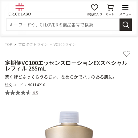
お気に入り
カート
メニュー
ログイン
新規会員登録
マイページ
TOP
プロダクトライン
VC100ライン
定期便VC100エッセンスローションEXスペシャル
スキンケア
レフィル 285mL
驚くほどふっくらうるおい、なめらかでハリのある肌に。
商品カテゴリーから探す
注文コード：
90114210
4.5
メイク落とし
洗顔
角質・導入美容液
化粧水
乳液
美容液