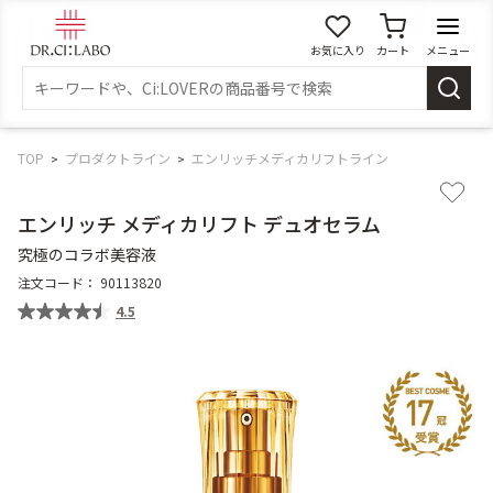
お気に入り
カート
メニュー
ログイン
新規会員登録
マイページ
TOP
プロダクトライン
エンリッチメディカリフトライン
エンリッチ メディカリフト デュオセラム
スキンケア
究極のコラボ美容液
注文コード：
90113820
商品カテゴリーから探す
4.5
メイク落とし
洗顔
角質・導入美容液
化粧水
乳液
美容液