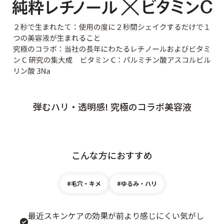
定期便
定期便
弾むハリ・透明感! 究極のコラボ美容液
ブランド情報
ショッピングガイド
こんな方におすすめ
お電話でもご注文いただけます
0120-371-217
#毛穴・キメ
#ゆるみ・ハリ
9時〜21時 / 年中無休
最近スキンケアの効果が前より感じにくい気がし