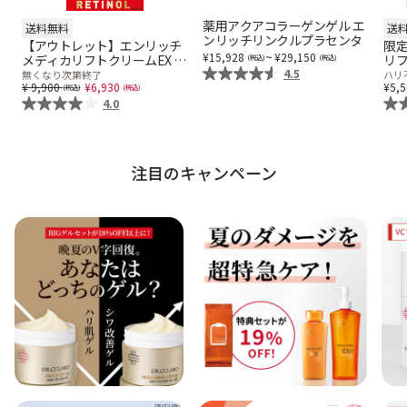
薬用アクアコラーゲンゲル エ
送料無料
送
ンリッチリンクルプラセンタ
【アウトレット】エンリッチ
限
~
15,928
29,150
メディカリフトクリームEX 8g
リフ
3個セット
4.5
無くなり次第終了
ハリ
Price reduced from
to
9,900
6,930
5,
4.0
注目のキャンペーン