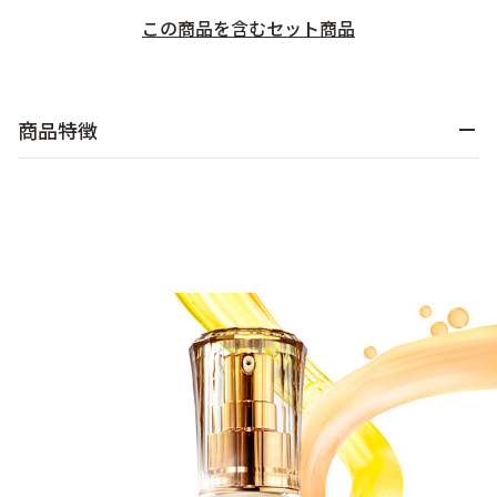
この商品を含むセット商品​
乾燥
くすみ
シミ・そばかす
ゆるみ・ハリ
商品特徴
シワ
毛穴・キメ
敏感・肌あれ
日焼け
お悩みから探す TOP
トライアルキット