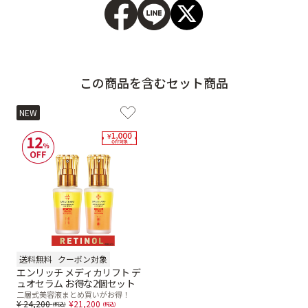
この商品を含むセット商品
NEW
送料無料
クーポン対象
エンリッチ メディカリフト デ
ュオセラム お得な2個セット
二層式美容液まとめ買いがお得！
Price reduced from
to
24,200
21,200