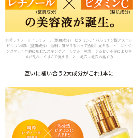
純粋レチノール：レチノール(整肌成分) ビタミンC：パルミチン酸アスコル
ビルリン酸Na(整肌成分) 透明：肌がうるおって透明に見えること エイジ
ングケア：年齢に応じたスキンケア くすみ：乾燥、うるおい不足によりキ
メが乱れ、くすんで見えること 毛穴：毛穴の黒ずみ
互いに補い合う2大成分がこれ1本に