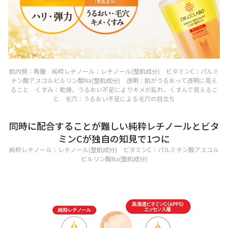
肌内側：角層 純粋レチノール：レチノール(整肌成分) ビタミンC：パルミ
チン酸アスコルビルリン酸Na(整肌成分) 透明：肌がうるおって透明に見え
ること くすみ：乾燥、うるおい不足によりキメが乱れ、くすんで見えるこ
と 毛穴：うるおい不足による毛穴の目立ち
同時に配合することが難しい純粋レチノールとビタ
ミンCが独自の知見で1つに
純粋レチノール：レチノール(整肌成分) ビタミンC：パルミチン酸アスコル
ビルリン酸Na(整肌成分)