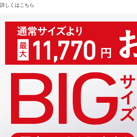
詳しくはこちら
乾燥
くすみ
シミ・そばかす
ゆるみ
シワ
毛穴・
敏感・肌あれ
日焼け
トライアルキット