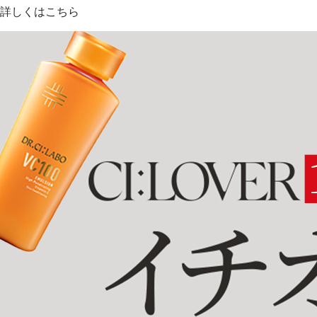
詳しくはこちら
乾燥
くすみ
シミ・そばかす
ゆるみ
シワ
毛穴・
敏感・肌あれ
日焼け
トライアルキット