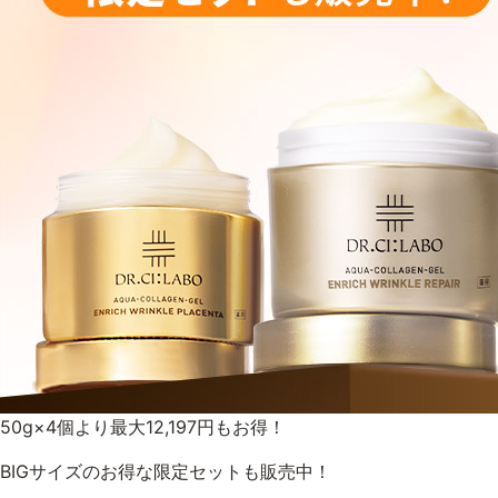
ゲル
UVケア
プロダクトラインから探す
VC100ライン
エンリッチ
メディカリフトライン
モイスチャーライン
50g×4個より最大12,197円もお得！
BIGサイズのお得な限定セットも販売中！
お悩みから探す