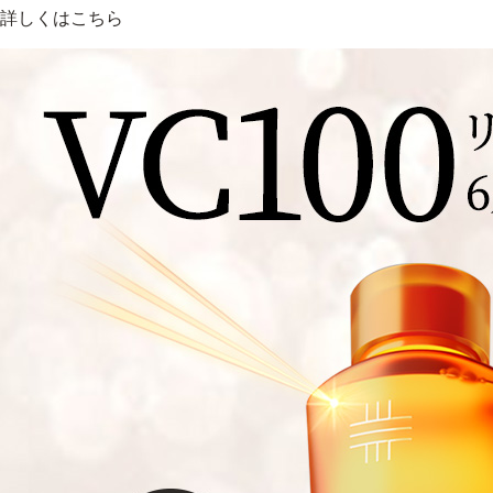
詳しくはこちら
乾燥
くすみ
シミ・そばかす
ゆるみ
シワ
毛穴・
敏感・肌あれ
日焼け
トライアルキット