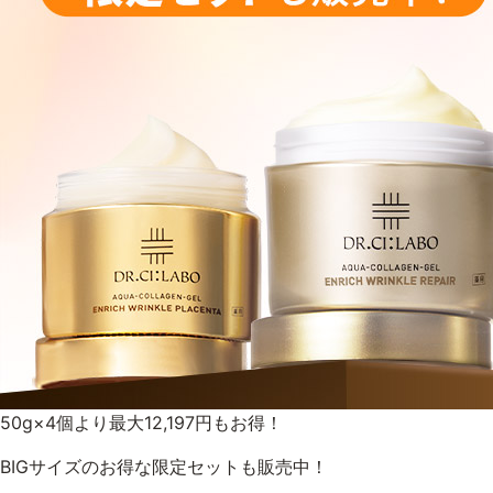
ゲル
UVケア
プロダクトラインから探す
VC100ライン
エンリッチ
メディカリフトライン
モイスチャーライン
50g×4個より最大12,197円もお得！
BIGサイズのお得な限定セットも販売中！
お悩みから探す