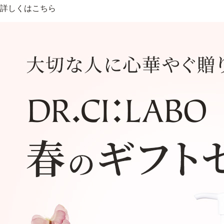
詳しくはこちら
乾燥
くすみ
シミ・そばかす
ゆるみ
シワ
毛穴・
敏感・肌あれ
日焼け
トライアルキット