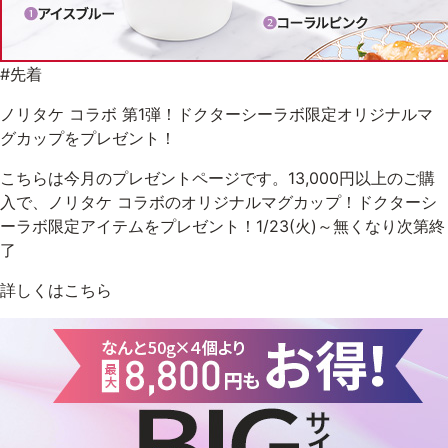
ゲル
クリーム
#先着
UVケア
マスク
ノリタケ コラボ 第1弾！ドクターシーラボ限定オリジナルマ
グカップをプレゼント！
商品カテゴリーから探す TOP
こちらは今月のプレゼントページです。13,000円以上のご購
入で、ノリタケ コラボのオリジナルマグカップ！ドクターシ
ーラボ限定アイテムをプレゼント！1/23(火)～無くなり次第終
プロダクトラインから探す
了
VC100ライン
エンリッチリフトライン
エンリッチ
メディカリフトライン
センシティブライン
詳しくはこちら
モイスチャーライン
ブライトニングライン
プロダクトライン TOP
お悩みから探す