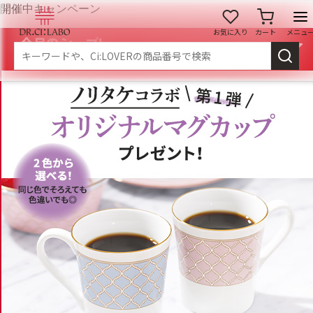
開催中キャンペーン
お気に入り
カート
メニュ
ログイン
新規会員登録
マイページ
スキンケア
商品カテゴリーから探す
メイク落とし
洗顔
角質・導入美容液
化粧水
乳液
美容液