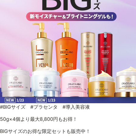
乾燥
くすみ
シミ・そばかす
ゆるみ・ハリ
シワ
毛穴・キメ
敏感・肌あれ
日焼け
お悩みから探す TOP
#BIGサイズ #プラセンタ #導入美容液
トライアルキット
50g×4個より最大8,800円もお得！
BIGサイズのお得な限定セットも販売中！