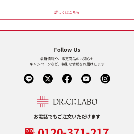
乾燥
くすみ
詳しくはこちら
シミ・そばかす
ゆるみ・ハリ
Follow Us
シワ
毛穴・キメ
最新情報や、限定商品のお知らせ
キャンペーンなど、特別な情報をお届けします
敏感・肌あれ
日焼け
お悩みから探す TOP
トライアルキット
お電話でもご注文いただけます
0120-371-217