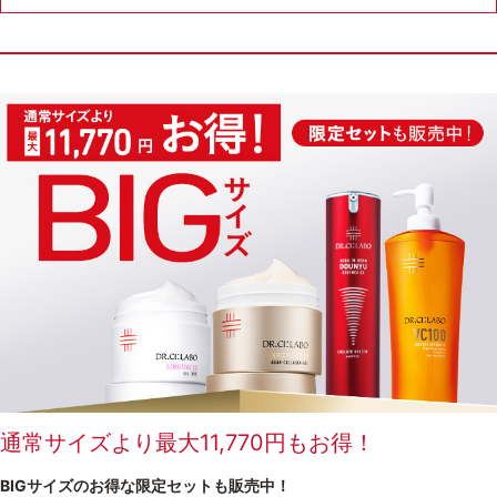
ゲル
クリーム
UVケア
マスク
商品カテゴリーから探す TOP
プロダクトラインから探す
VC100ライン
エンリッチリフトライン
エンリッチ
メディカリフトライン
センシティブライン
モイスチャーライン
ブライトニングライン
プロダクトライン TOP
通常サイズより最大11,770円もお得！
BIGサイズのお得な限定セットも販売中！
お悩みから探す