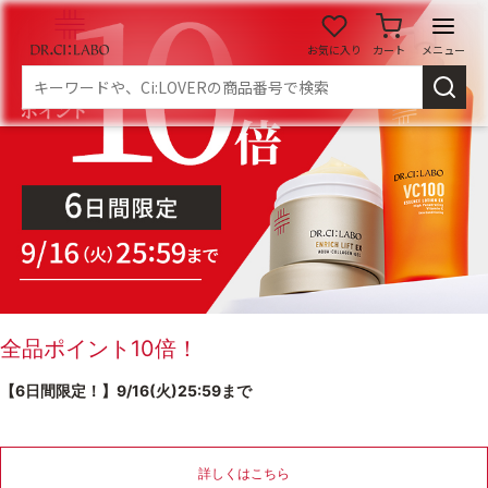
お気に入り
カート
メニュー
ログイン
新規会員登録
マイページ
スキンケア
商品カテゴリーから探す
メイク落とし
洗顔
全品ポイント10倍！
【6日間限定！】9/16(火)25:59まで
角質・導入美容液
化粧水
乳液
美容液
詳しくはこちら