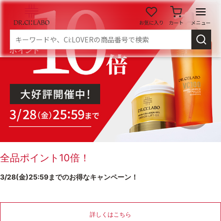
お気に入り
カート
メニュー
ログイン
新規会員登録
マイページ
スキンケア
商品カテゴリーから探す
メイク落とし
洗顔
全品ポイント10倍！
3/28(金)25:59までのお得なキャンペーン！
角質・導入美容液
化粧水
乳液
美容液
詳しくはこちら