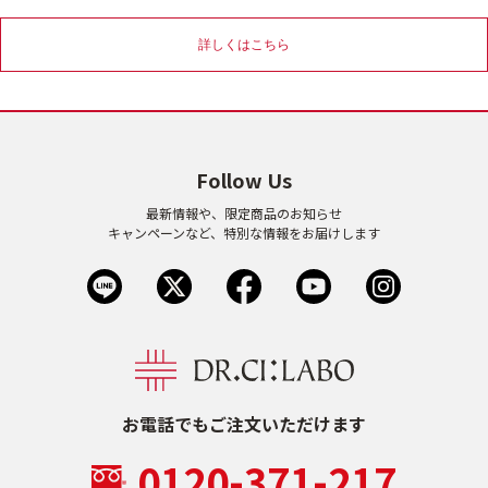
乾燥
くすみ
詳しくはこちら
シミ・そばかす
ゆるみ・ハリ
Follow Us
シワ
毛穴・キメ
最新情報や、限定商品のお知らせ
キャンペーンなど、特別な情報をお届けします
敏感・肌あれ
日焼け
お悩みから探す TOP
トライアルキット
お電話でもご注文いただけます
0120-371-217