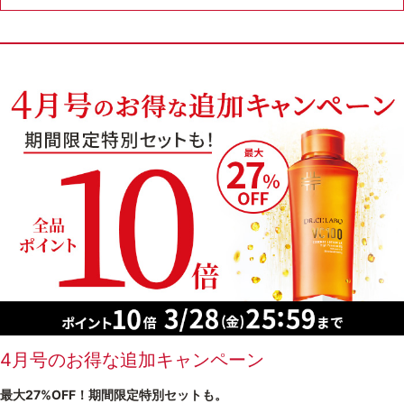
ゲル
クリーム
UVケア
マスク
商品カテゴリーから探す TOP
プロダクトラインから探す
VC100ライン
エンリッチリフトライン
エンリッチ
メディカリフトライン
センシティブライン
モイスチャーライン
ブライトニングライン
プロダクトライン TOP
4月号のお得な追加キャンペーン
最大27%OFF！期間限定特別セットも。
お悩みから探す