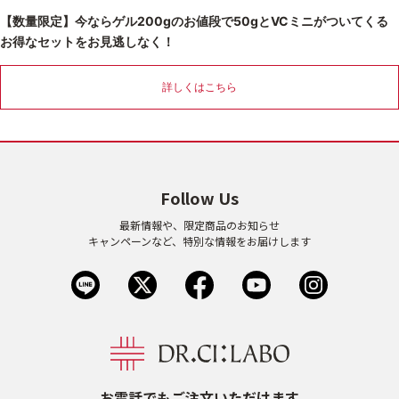
【数量限定】今ならゲル200gのお値段で50gとVCミニがついてくる
乾燥
くすみ
お得なセットをお見逃しなく！
シミ・そばかす
ゆるみ・ハリ
詳しくはこちら
シワ
毛穴・キメ
Follow Us
敏感・肌あれ
日焼け
最新情報や、限定商品のお知らせ
キャンペーンなど、特別な情報をお届けします
お悩みから探す TOP
トライアルキット
お電話でもご注文いただけます