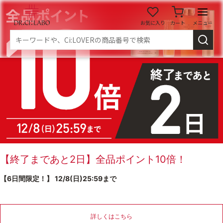
お気に入り
カート
メニュー
ログイン
新規会員登録
マイページ
スキンケア
商品カテゴリーから探す
メイク落とし
洗顔
【終了まであと2日】全品ポイント10倍！
【6日間限定！】 12/8(日)25:59まで
角質・導入美容液
化粧水
乳液
美容液
詳しくはこちら