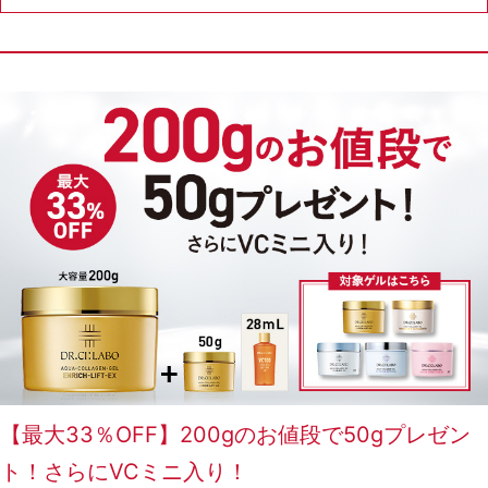
ゲル
クリーム
UVケア
マスク
商品カテゴリーから探す TOP
プロダクトラインから探す
VC100ライン
エンリッチリフトライン
エンリッチ
メディカリフトライン
センシティブライン
モイスチャーライン
ブライトニングライン
プロダクトライン TOP
【最大33％OFF】200gのお値段で50gプレゼン
ト！さらにVCミニ入り！
お悩みから探す