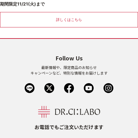
期間限定11/21(火)まで
乾燥
くすみ
詳しくはこちら
シミ・そばかす
ゆるみ・ハリ
シワ
毛穴・キメ
Follow Us
最新情報や、限定商品のお知らせ
敏感・肌あれ
日焼け
キャンペーンなど、特別な情報をお届けします
お悩みから探す TOP
トライアルキット
お電話でもご注文いただけます