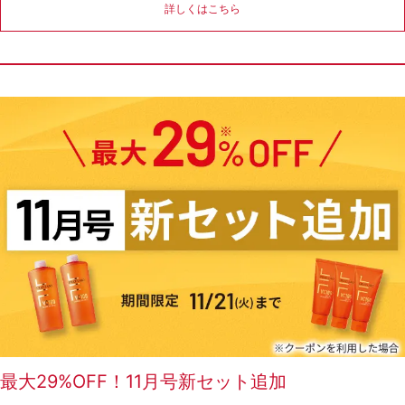
詳しくはこちら
ゲル
クリーム
UVケア
マスク
商品カテゴリーから探す TOP
プロダクトラインから探す
VC100ライン
エンリッチリフトライン
エンリッチ
メディカリフトライン
センシティブライン
モイスチャーライン
ブライトニングライン
プロダクトライン TOP
最大29%OFF！11月号新セット追加
お悩みから探す