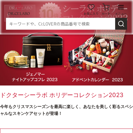
お気に入り
カート
メニュー
ログイン
新規会員登録
マイページ
スキンケア
商品カテゴリーから探す
メイク落とし
洗顔
ドクターシーラボ ホリデーコレクション2023
今年もクリスマスシーズンを最高に楽しく、あなたを美しく彩るスペシ
角質・導入美容液
化粧水
ャルなスキンケアセットが登場！
乳液
美容液