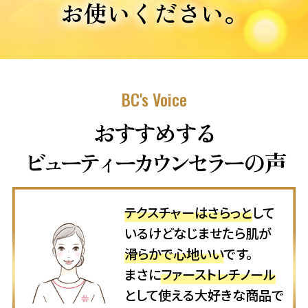
お使いください。
BC's Voice
おすすめする
ビューティーカウンセラ
ー
の
声
テクスチャーはさらっと
して
いるけどなじませたら肌が
滑らかで心地いい
です。
まさに
ファーストレチノール
として使える大好きな商品で