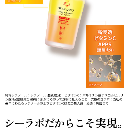
ベストコスメ受賞商品
ランキング商品
メイク・ボディ・ヘアケア
キャンペーン情報
通販限定商品
純粋レチノール：レチノール(整肌成分) ビタミンC：パルミチン酸アスコルビルリ
ン酸Na(整肌成分)透明：肌がうるおって透明に見えること 究極のコラボ：当社の
長年にわたるレチノールおよびビタミンC研究の集大成 浸透：角層まで
クーポン＆ポイント
シーラボだからこ
そ実現。