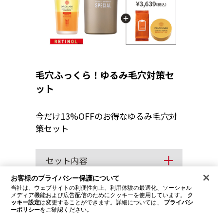
毛穴ふっくら！ゆるみ毛穴対策セ
ット
今だけ13%OFFのお得なゆるみ毛穴対
策セット
セット内容
お客様のプライバシー保護について
当社は、ウェブサイトの利便性向上、利用体験の最適化、ソーシャル
数量限定 50セット なくなり次第終了
メディア機能および広告配信のためにクッキーを使用しています。
ク
ッキー設定
は変更することができます。詳細については、
プライバシ
通常合計価格
¥27,729(税込)
¥3,639お得！
ーポリシー
をご確認ください。