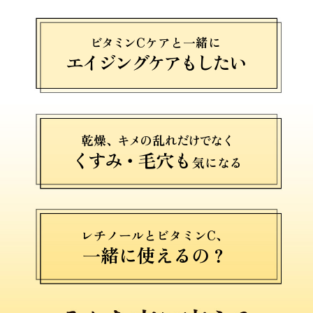
アウトレット商品
ビタミ
ンCケアと一緒に
エイジングケアも
したい
定期便
乾燥
、キメ
の乱
れだけでなく
定期便
くすみ・
毛穴も
気になる
ブランド情報
レチノールとビタミンC、
ショッピングガイド
一緒に使えるの？
お電話でもご注文いただけます
0120-371-217