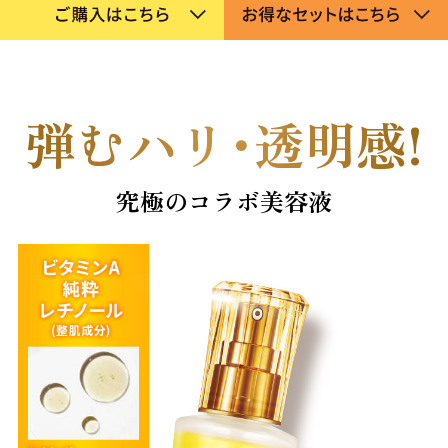
乾燥
くすみ
シミ・そばかす
ゆるみ・ハリ
弾むハ
リ・
透明感!
シワ
毛穴・キメ
究極のコラボ美容液
敏感・肌あれ
日焼け
お悩みから探す TOP
トライアルキット