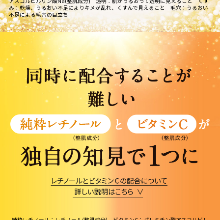
アスコルビルリン酸Na(整肌成分) 透明：肌がうるおって透明に見えること くす
み：乾燥、うるおい不足によりキメが乱れ、くすんで見えること 毛穴：うるおい
不足による毛穴の目立ち
純粋レチノール：レチノール(整肌成分) ビタミンC：パルミチン酸アスコルビル