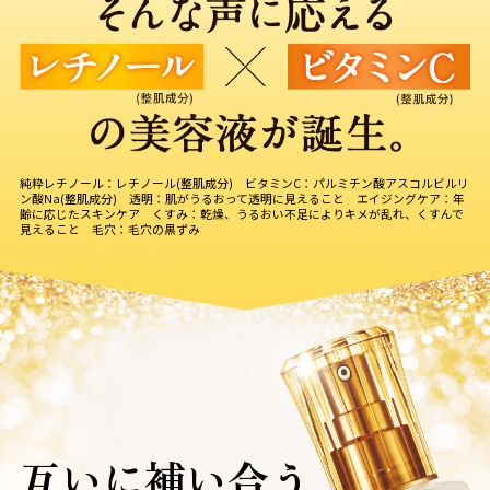
9時〜21時 / 年中無休
純粋レチノール：レチノール(整肌成分) ビタミンC：パルミチン酸アスコルビルリ
ン酸Na(整肌成分) 透明：肌がうるおって透明に見えること エイジングケア：年
齢に応じたスキンケア くすみ：乾燥、うるおい不足によりキメが乱れ、くすんで
見えること 毛穴：毛穴の黒ずみ
互いに補い合う