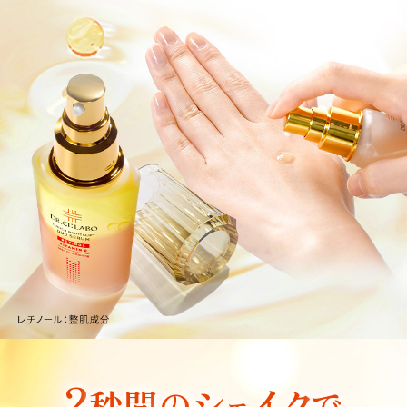
2
シェイク
秒間
の
で