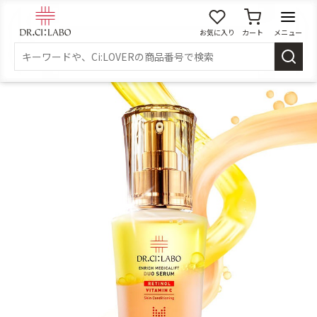
お気に入り
カート
メニュー
ログイン
新規会員登録
マイページ
スキンケア
商品カテゴリーから探す
メイク落とし
洗顔
角質・導入美容液
化粧水
乳液
美容液