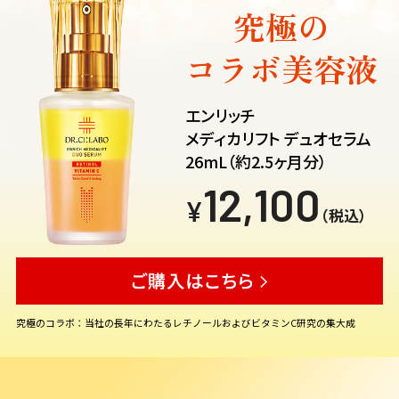
究極の
コラボ美容液
エンリッチ
メディカリフト デュオセラム
26mL（約2.5ヶ月分）
12,100
¥
（税込）
究極のコラボ：当社の長年にわたるレチノールおよびビタミンC研究の集大成