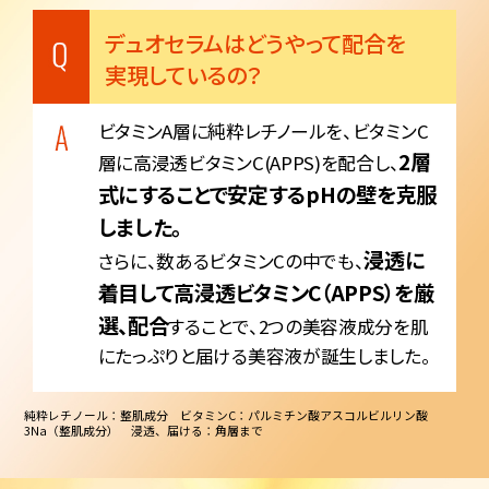
デュオセラムはどうやって配合を
実現しているの？
ビタミンA層に純粋レチノールを、ビタミンC
2層
層に高浸透ビタミンC(APPS)を配合し、
式にすることで安定するpHの壁を克服
しました。
浸透に
さらに、数あるビタミンCの中でも、
着目して高浸透ビタミンC（APPS）を厳
選、配合
することで、2つの美容液成分を肌
にたっぷりと届ける美容液が誕生しました。
純粋レチノール：整肌成分 ビタミンC：パルミチン酸アスコルビルリン酸
3Na（整肌成分） 浸透、届ける：角層まで