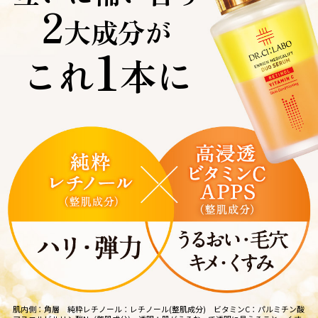
2
大成分が
1
これ
本に
肌内側：角層 純粋レチノール：レチノール(整肌成分) ビタミンC：パルミチン酸