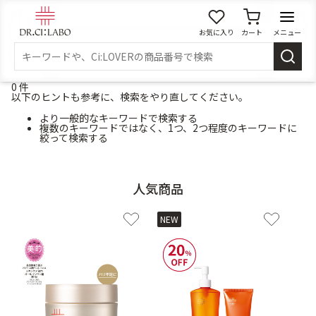
お気に入り
カート
メニュー
0 件
ログイン
新規会員登録
以下のヒントも参考に、検索をやり直してください。
マイページ
より一般的なキーワードで検索する
複数のキーワードではなく、1つ、2つ程度のキーワードに
絞って検索する
スキンケア
商品カテゴリーから探す
人気商品
メイク落とし
洗顔
NEW
角質・導入美容液
化粧水
乳液
美容液