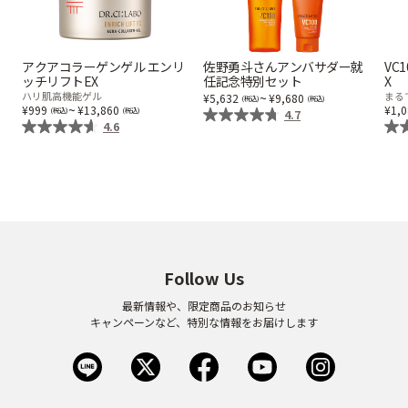
ゲル
クリーム
アクアコラーゲンゲル エンリ
佐野勇斗さんアンバサダー就
VC
ッチリフトEX
任記念特別セット
X
ハリ肌高機能ゲル
~
まる
5,632
9,680
UVケア
マスク
~
999
13,860
1,
4.7
4.6
商品カテゴリーから探す TOP
プロダクトラインから探す
VC100ライン
エンリッチリフトライン
エンリッチ
メディカリフトライン
センシティブライン
Follow Us
モイスチャーライン
ブライトニングライン
最新情報や、限定商品のお知らせ
キャンペーンなど、特別な情報をお届けします
プロダクトライン TOP
お悩みから探す